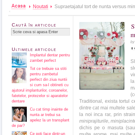
Noutati
Supraetajatul tort de nunta versus mini
S
Caută în articole
m
b
Ultimele articole
0
Implantul dentar pentru
zambet perfect
S
sl
Tot ce trebuie sa stiti
pentru zambetul
vi
perfect din ziua nuntii
la
si cum sa-l obtineti cu
m
ajutorul implanturilor, coroanelor,
(c
fatetelor, protezelor si aparatelor
Traditional, exista tortul 
dentare
dintre cat mai multele sale
Cu cat timp inainte de
la noi inca rar, prin str
nunta ar trebui sa
apelez la un transplant
miniprajiturile
,
miniplacint
de par?
dichis pe o masuta (sau
Ce poti face dintr-un
multe arome, mai multe c