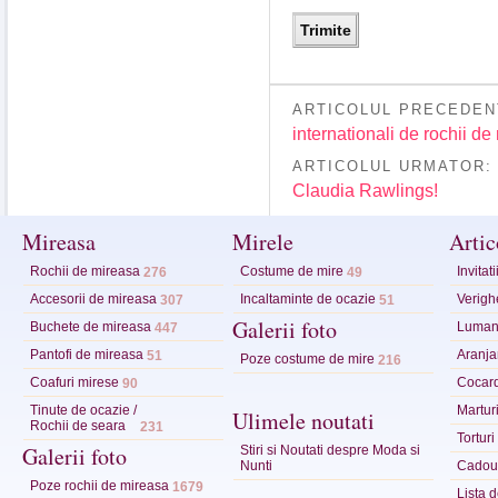
ARTICOLUL PRECEDEN
internationali de rochii d
ARTICOLUL URMATOR
Claudia Rawlings!
Mireasa
Mirele
Artic
Rochii de mireasa
Costume de mire
Invitat
276
49
Accesorii de mireasa
Incaltaminte de ocazie
Verighe
307
51
Galerii foto
Buchete de mireasa
Lumana
447
Pantofi de mireasa
Aranja
51
Poze costume de mire
216
Coafuri mirese
Cocar
90
Tinute de ocazie /
Marturi
Ulimele noutati
Rochii de seara
231
Tortur
Galerii foto
Stiri si Noutati despre Moda si
Nunti
Cadour
Poze rochii de mireasa
1679
Lista 