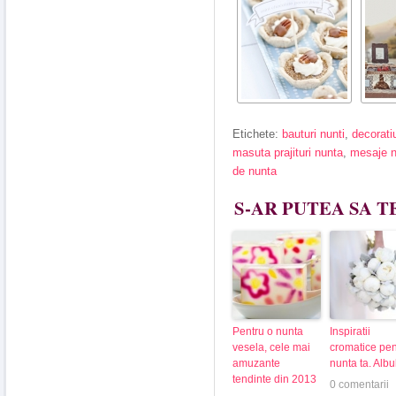
Etichete:
bauturi nunti
,
decorati
masuta prajituri nunta
,
mesaje n
de nunta
S-AR PUTEA SA T
Pentru o nunta
Inspiratii
vesela, cele mai
cromatice pen
amuzante
nunta ta. Albu
tendinte din 2013
0 comentarii