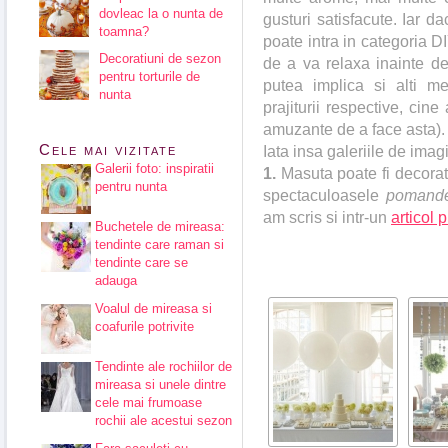
dovleac la o nunta de
gusturi satisfacute. Iar d
toamna?
poate intra in categoria DI
Decoratiuni de sezon
de a va relaxa inainte de
pentru torturile de
putea implica si alti me
nunta
prajiturii respective, cin
amuzante de a face asta).
Cele mai vizitate
Iata insa galeriile de imagi
Galerii foto: inspiratii
1.
Masuta poate fi decora
pentru nunta
spectaculoasele
pomand
am scris si intr-un
articol 
Buchetele de mireasa:
tendinte care raman si
tendinte care se
adauga
Voalul de mireasa si
coafurile potrivite
Tendinte ale rochiilor de
mireasa si unele dintre
cele mai frumoase
rochii ale acestui sezon