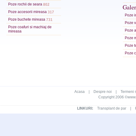
Poze rochii de seara
802
Galer
Poze accesorii mireasa
317
Poze in
Poze buchete mireasa
731
Poze ve
Poze coafuri si machiaj de
Poze a
mireasa
Poze m
Poze t
Poze c
Acasa
|
Despre noi
|
Termeni s
Copyright 2006 ©www.ca
LINKURI:
Transplant de par
|