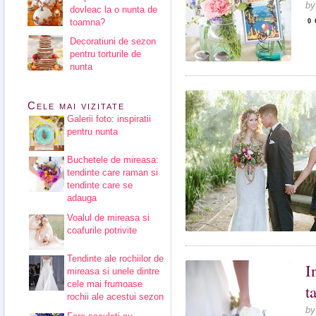
b
dovleac la o nunta de
toamna?
0
Decoratiuni de sezon
pentru torturile de
nunta
Cele mai vizitate
Galerii foto: inspiratii
pentru nunta
Buchetele de mireasa:
tendinte care raman si
tendinte care se
adauga
Voalul de mireasa si
coafurile potrivite
Tendinte ale rochiilor de
I
mireasa si unele dintre
cele mai frumoase
t
rochii ale acestui sezon
b