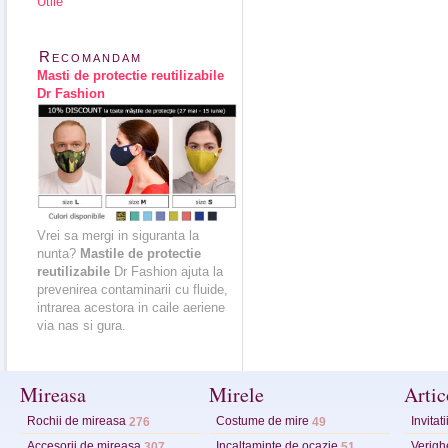
Utile
Recomandam
Masti de protectie reutilizabile
Dr Fashion
Vrei sa mergi in siguranta la
nunta?
Mastile de protectie
reutilizabile
Dr Fashion ajuta la
prevenirea contaminarii cu fluide,
intrarea acestora in caile aeriene
via nas si gura.
Mireasa
Mirele
Artic
Rochii de mireasa
Costume de mire
Invitat
276
49
Accesorii de mireasa
Incaltaminte de ocazie
Verighe
307
51