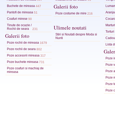
Galerii foto
Buchete de mireasa
Lumana
447
Pantofi de mireasa
Aranja
51
Poze costume de mire
216
Coafuri mirese
Cocar
90
Tinute de ocazie /
Marturi
Ulimele noutati
Rochii de seara
231
Tortur
Galerii foto
Stiri si Noutati despre Moda si
Nunti
Cadour
Poze rochii de mireasa
1679
Lista 
Poze rochii de seara
802
Galer
Poze accesorii mireasa
317
Poze in
Poze buchete mireasa
731
Poze ve
Poze coafuri si machiaj de
Poze a
mireasa
Poze m
Poze t
Poze c