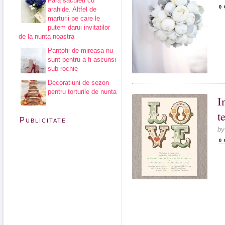
Fara saculeti cu
0
arahide. Altfel de
marturii pe care le
putem darui invitatilor
de la nunta noastra
Pantofii de mireasa nu
sunt pentru a fi ascunsi
sub rochie
Decoratiuni de sezon
pentru torturile de nunta
I
t
Publicitate
b
0