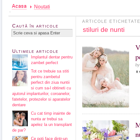
Noutati
ARTICOLE ETICHETATE
Caută în articole
stiluri de nunti
V
Ultimele articole
p
Implantul dentar pentru
zambet perfect
b
Tot ce trebuie sa stiti
0
pentru zambetul
perfect din ziua nuntii
si cum sa-l obtineti cu
ajutorul implanturilor, coroanelor,
fatetelor, protezelor si aparatelor
dentare
Cu cat timp inainte de
nunta ar trebui sa
M
apelez la un transplant
de par?
n
Ce poti face dintr-un