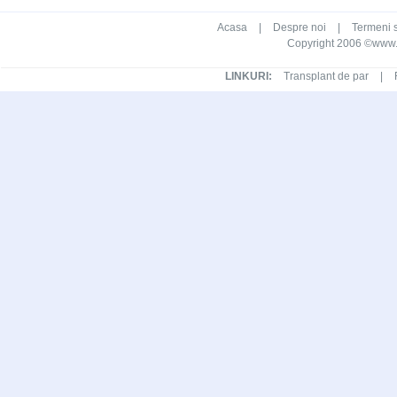
Acasa
|
Despre noi
|
Termeni s
Copyright 2006 ©www.ca
LINKURI:
Transplant de par
|