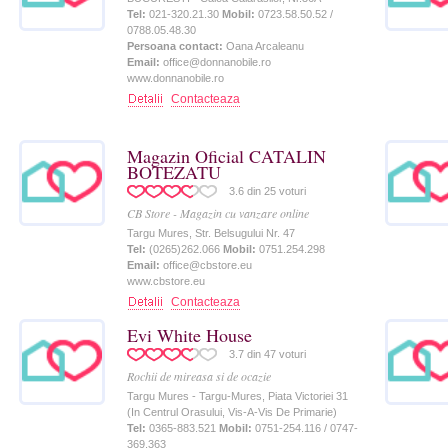
Tel:
021-320.21.30
Mobil:
0723.58.50.52 /
0788.05.48.30
Persoana contact:
Oana Arcaleanu
Email:
office@donnanobile.ro
www.donnanobile.ro
Contacteaza
Magazin Oficial CATALIN
BOTEZATU
3.6
din
25
voturi
CB Store - Magazin cu vanzare online
Targu Mures, Str. Belsugului Nr. 47
Tel:
(0265)262.066
Mobil:
0751.254.298
Email:
office@cbstore.eu
www.cbstore.eu
Contacteaza
Evi White House
3.7
din
47
voturi
Rochii de mireasa si de ocazie
Targu Mures - Targu-Mures, Piata Victoriei 31
(In Centrul Orasului, Vis-A-Vis De Primarie)
Tel:
0365-883.521
Mobil:
0751-254.116 / 0747-
369.363