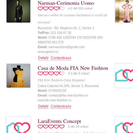
Narman-Cerimonia Uomo
4.2
din
501
voturi
Vanzare online de costume barbatesti si rochii de
mireasa!
Bucuresti - Bd. Magheru Nr. 1, Sector 1
Tel/Fax:
021 316 67 30
Mobil:
0788 438 130/0784 276 522/0785 284
568/0760 651 575
Email:
narmanstore@gmail.com
www.ginere.ro
Contacteaza
Casa de Moda FIA New Fashion
4.3
din
6
voturi
FIA New Fashion-Casa Elegantei
Calea Calarasi Nr.249, Sector 3, Bucuresti
Mobil:
0730535728
Email:
contact@fia-new-fashion.ro
www.fia-new-fashion.ro
Contacteaza
LaraEvents Concept
5
din
14
voturi