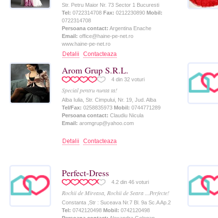
Str. Petru Maior Nr. 73 Sector 1 Bucuresti
Tel:
0722314708
Fax:
0212230890
Mobil:
0722314708
Persoana contact:
Argentina Enache
Email:
office@haine-pe-net.ro
www.haine-pe-net.ro
Contacteaza
Arom Grup S.R.L.
4
din
32
voturi
Special pentru nunta ta!
Alba Iulia, Str. Cimpului, Nr. 19, Jud. Alba
Tel/Fax:
0258835973
Mobil:
0744771289
Persoana contact:
Claudiu Nicula
Email:
aromgrup@yahoo.com
Contacteaza
Perfect-Dress
4.2
din
46
voturi
Rochii de Mireasa, Rochii de Seara ...Perfecte!
Constanta ,Str : Suceava Nr.7 Bl. 9a Sc.A Ap.2
Tel:
0742120498
Mobil:
0742120498