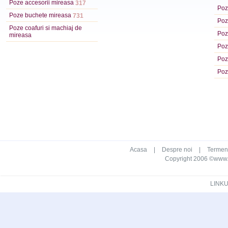
Poze accesorii mireasa
317
Poze
Poze buchete mireasa
731
Poze
Poze coafuri si machiaj de
Poz
mireasa
Poz
Poz
Poz
Acasa
|
Despre noi
|
Termeni 
Copyright 2006 ©www.ca
LINKU