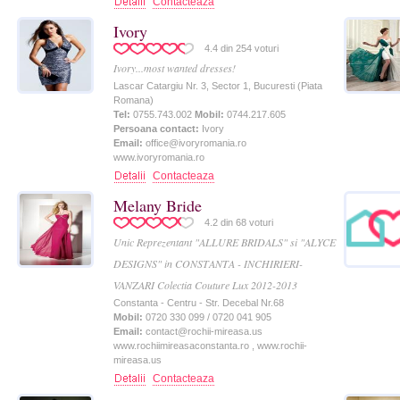
Contacteaza
Ivory
4.4
din
254
voturi
Ivory...most wanted dresses!
Lascar Catargiu Nr. 3, Sector 1, Bucuresti (Piata
Romana)
Tel:
0755.743.002
Mobil:
0744.217.605
Persoana contact:
Ivory
Email:
office@ivoryromania.ro
www.ivoryromania.ro
Contacteaza
Melany Bride
4.2
din
68
voturi
Unic Reprezentant "ALLURE BRIDALS" si "ALYCE
DESIGNS" in CONSTANTA - INCHIRIERI-
VANZARI Colectia Couture Lux 2012-2013
Constanta - Centru - Str. Decebal Nr.68
Mobil:
0720 330 099 / 0720 041 905
Email:
contact@rochii-mireasa.us
www.rochiimireasaconstanta.ro
,
www.rochii-
mireasa.us
Contacteaza