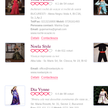
4.1
din
54
voturi
Inchirieri rochii de ocazie si rochii de seara
BUCURESTI - Aleea Negru Voda 4, Bl.C3A,
Sc.1,ap.2
Tel/Fax:
0213216800
Mobil:
0726161493
Persoana contact:
Marina Guja
Email:
gujamarina@gmail.com
www.rochii-ocazie.ro
Contacteaza
Noela Style
4
din
611
voturi
Viseaza impreuna cu noi
Alba Iulia - Sc Maris Srl, Str. Closca, Nr 19, Bl 42
Email:
office@noelastyle.ro
www.noelastyle.ro
Contacteaza
Dia Vynne
4.4
din
98
voturi
"Pentru cele mai deosebite evenimente din viata ta..."
Str. Maria Rosetti, Nr. 31, Sector 2, Bucuresti
Fax:
021.411.12.13
Mobil:
0721.366.333