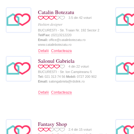
Catalin Botezatu
3.5
din
42
voturi
Fashion designer
BUCURESTI - Str. Traian Nr. 192 Sector 2
Tel/Fax:
(021)3212220
Email:
office@catalinbotezatu.ro
www.catalinbotezatu.ro
Contacteaza
Salonul Gabriela
4
din
22
voturi
BUCURESTI - Str. Ion Campineanu 5
Tel:
021 313 74 56
Mobil:
0727 200 902
Email:
salongabriela@rdslink.ro
Contacteaza
Fantasy Shop
2.4
din
15
voturi