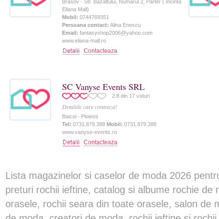
Brasov - Str. Bazaltului, Numarul 2, Parter ( Incinta
Eliana Mall)
Mobil:
0744769351
Persoana contact:
Alina Enescu
Email:
fantasyshop2006@yahoo.com
www.eliana-mall.ro
Contacteaza
SC Vanyse Events SRL
2.8
din
17
voturi
Detaliile care conteaza!
Baicoi - Ploiesti
Tel:
0731.879.388
Mobil:
0731.879.388
www.vanyse-events.ro
Contacteaza
Lista magazinelor si caselor de moda 2026 pentru
preturi rochii ieftine, catalog si albume rochie de 
orasele, rochii seara din toate orasele, salon de
de moda, creatori de moda, rochii ieftine si rochii u