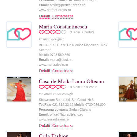
Persoana contact:
Alexandra Gologan
Email:
office@perfect-dress.ro
www.perfect-dress.ro
Contacteaza
Maria Constantinescu
3.8
din
38
voturi
Fashion designer
BUCURESTI - Str. Dr. Nicolae Manolescu Nr.4
Sector 5
Mobil:
0723.580.860
Email:
maria@desic.ro
www.maria.desic.ro
Contacteaza
Casa de Moda Laura Olteanu
4.5
din
1099
voturi
too much is not enough
Showroom Bucuresti, Str. Coltei, Nr.3
Tel/Fax:
021.312.33.12
Mobil:
0730.036.000
Persoana contact:
Stefan Olteanu
Email:
office@lauraolteanu.ro
www.lauraolteanu.ro
Contacteaza
Crila Fashion