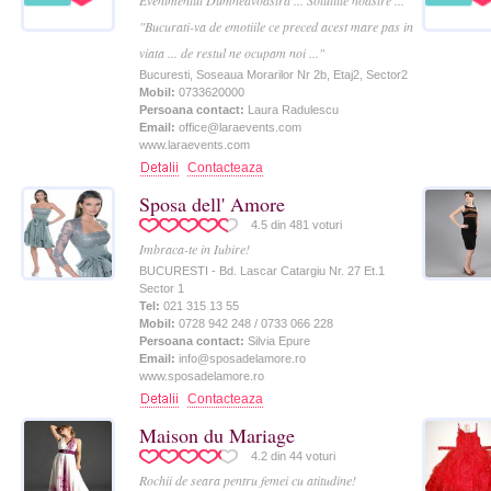
Evenimentul Dumneavoastra ... Solutiile noastre ...
"Bucurati-va de emotiile ce preced acest mare pas in
viata ... de restul ne ocupam noi ..."
Bucuresti, Soseaua Morarilor Nr 2b, Etaj2, Sector2
Mobil:
0733620000
Persoana contact:
Laura Radulescu
Email:
office@laraevents.com
www.laraevents.com
Contacteaza
Sposa dell' Amore
4.5
din
481
voturi
Imbraca-te in Iubire!
BUCURESTI - Bd. Lascar Catargiu Nr. 27 Et.1
Sector 1
Tel:
021 315 13 55
Mobil:
0728 942 248 / 0733 066 228
Persoana contact:
Silvia Epure
Email:
info@sposadelamore.ro
www.sposadelamore.ro
Contacteaza
Maison du Mariage
4.2
din
44
voturi
Rochii de seara pentru femei cu atitudine!