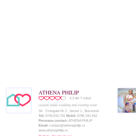
ATHENA PHILIP
4.3
din
7
voturi
custom made wedding and evening wear
Str : Crangului Nr 2 , Sector 1 , Bucuresti
Tel:
0749.032.702
Mobil:
0786.192.442
Persoana contact:
ATHENA PHILIP
Email:
contact@athenaphilip.ro
www.athenaphilip.ro