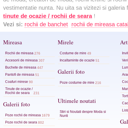
vestimentatie nunta. Nu uita sa vizitezi si galeria
tinute de ocazie / rochii de seara
!
Vezi si:
rochii de banchet
rochii de mireasa cata
Mireasa
Mirele
Art
Rochii de mireasa
Costume de mire
Invi
276
49
Accesorii de mireasa
Incaltaminte de ocazie
Veri
307
51
Buchete de mireasa
Lum
447
Galerii foto
Pantofi de mireasa
Ara
51
Coafuri mirese
Coc
90
Poze costume de mire
216
Tinute de ocazie /
Mart
Rochii de seara
231
Tor
Ultimele noutati
Galerii foto
Cad
Lis
Stiri si Noutati despre Moda si
Poze rochii de mireasa
1679
Nunti
Gal
Poze rochii de seara
802