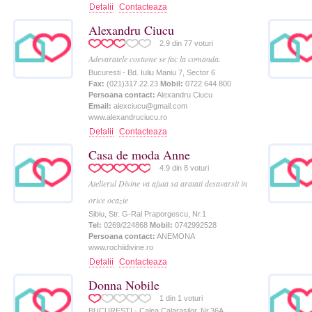
Contacteaza
Alexandru Ciucu
2.9
din
77
voturi
Adevaratele costume se fac la comanda.
Bucuresti - Bd. Iuliu Maniu 7, Sector 6
Fax:
(021)317.22.23
Mobil:
0722 644 800
Persoana contact:
Alexandru Ciucu
Email:
alexciucu@gmail.com
www.alexandruciucu.ro
Contacteaza
Casa de moda Anne
4.9
din
8
voturi
Atelierul Divine va ajuta sa aratati desavarsit in
orice ocazie
Sibiu, Str. G-Ral Praporgescu, Nr.1
Tel:
0269/224868
Mobil:
0742992528
Persoana contact:
ANEMONA
www.rochiidivine.ro
Contacteaza
Donna Nobile
1
din
1
voturi
BUCURESTI - Calea Calarasilor, Nr.36A