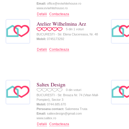
Email:
office@eviwhitehouse.ro
www.eviwhitehouse.ro
Contacteaza
Atelier Wilhelmina Arz
5
din
1
voturi
BUCURESTI - Str. Elena Clucereasa, Nr. 48
Mobil:
0745173292
Contacteaza
Saltex Design
0
din
voturi
BUCURESTI - Str. Breaza Nr. 74 (Vitan Mall-
Pompieri), Sector 3
Mobil:
0744.685.670
Persoana contact:
Salomeea Truta
Email:
saltexdesign@gmail.com
www.saltex.ro
Contacteaza