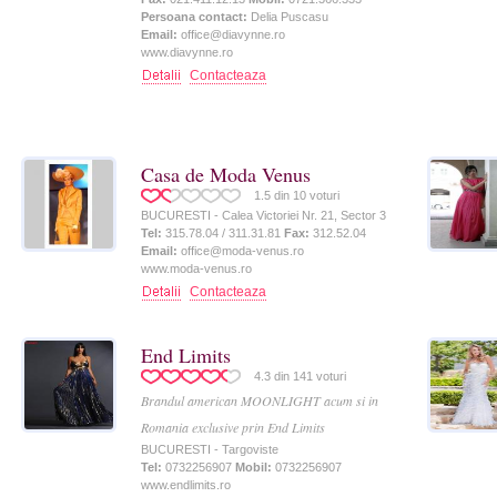
Persoana contact:
Delia Puscasu
Email:
office@diavynne.ro
www.diavynne.ro
Contacteaza
Casa de Moda Venus
1.5
din
10
voturi
BUCURESTI - Calea Victoriei Nr. 21, Sector 3
Tel:
315.78.04 / 311.31.81
Fax:
312.52.04
Email:
office@moda-venus.ro
www.moda-venus.ro
Contacteaza
End Limits
4.3
din
141
voturi
Brandul american MOONLIGHT acum si in
Romania exclusive prin End Limits
BUCURESTI - Targoviste
Tel:
0732256907
Mobil:
0732256907
www.endlimits.ro