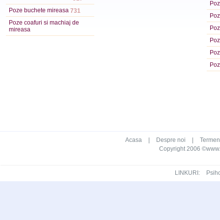
Poze
Poze buchete mireasa
731
Poze
Poze coafuri si machiaj de
Poz
mireasa
Poz
Poz
Poz
Acasa
|
Despre noi
|
Termeni 
Copyright 2006 ©www.ca
LINKURI:
Psih