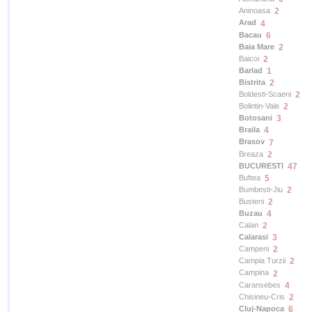
Aninoasa
2
Arad
4
Bacau
6
Baia Mare
2
Baicoi
2
Barlad
1
Bistrita
2
Boldesti-Scaeni
2
Bolintin-Vale
2
Botosani
3
Braila
4
Brasov
7
Breaza
2
BUCURESTI
47
Buftea
5
Bumbesti-Jiu
2
Busteni
2
Buzau
4
Calan
2
Calarasi
3
Campeni
2
Campia Turzii
2
Campina
2
Caransebes
4
Chisineu-Cris
2
Cluj-Napoca
6