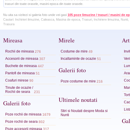
trasuri din toate orasele, masini epoca din toate orasele.
Nu uita sa vizitezi si galeria foto unde vei gasi
105 poze limuzine / trasuri / masini de e
Cautari:
Inchirieri limuzine, Caleasca, Masina de epoca, Trasuri, Inchiriere limuzina, Nunti,
Trasura
Mireasa
Mirele
Art
Rochii de mireasa
Costume de mire
Invi
276
49
Accesorii de mireasa
Incaltaminte de ocazie
Veri
307
51
Buchete de mireasa
Lum
447
Galerii foto
Pantofi de mireasa
Ara
51
Coafuri mirese
Coc
90
Poze costume de mire
216
Tinute de ocazie /
Mart
Rochii de seara
231
Tor
Ultimele noutati
Galerii foto
Cad
Lis
Stiri si Noutati despre Moda si
Poze rochii de mireasa
1679
Nunti
Gal
Poze rochii de seara
802
Poze accesorii mireasa
317