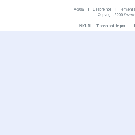
Acasa
|
Despre noi
|
Termeni s
Copyright 2006 ©www.ca
LINKURI:
Transplant de par
|