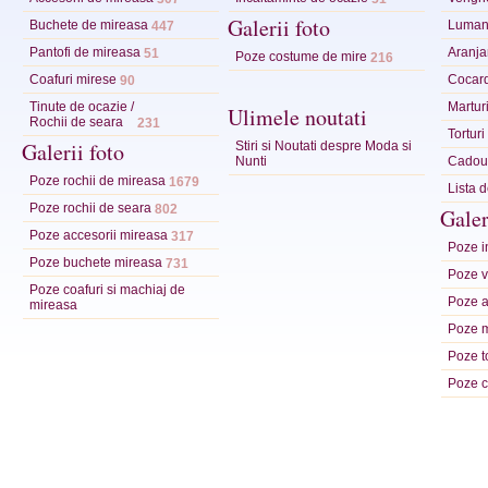
Galerii foto
Buchete de mireasa
Lumana
447
Pantofi de mireasa
Aranja
51
Poze costume de mire
216
Coafuri mirese
Cocar
90
Tinute de ocazie /
Marturi
Ulimele noutati
Rochii de seara
231
Tortur
Galerii foto
Stiri si Noutati despre Moda si
Nunti
Cadour
Poze rochii de mireasa
1679
Lista 
Poze rochii de seara
802
Galer
Poze accesorii mireasa
317
Poze in
Poze buchete mireasa
731
Poze ve
Poze coafuri si machiaj de
Poze a
mireasa
Poze m
Poze t
Poze c