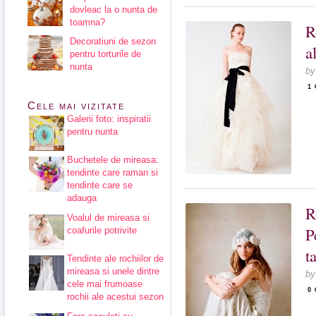
dovleac la o nunta de
toamna?
R
Decoratiuni de sezon
a
pentru torturile de
nunta
b
1
Cele mai vizitate
Galerii foto: inspiratii
pentru nunta
Buchetele de mireasa:
tendinte care raman si
tendinte care se
adauga
R
Voalul de mireasa si
P
coafurile potrivite
t
Tendinte ale rochiilor de
mireasa si unele dintre
b
cele mai frumoase
0
rochii ale acestui sezon