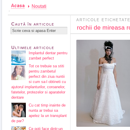
Noutati
ARTICOLE ETICHETATE
Caută în articole
rochii de mireasa 
Ultimele articole
Implantul dentar pentru
zambet perfect
Tot ce trebuie sa stiti
pentru zambetul
perfect din ziua nuntii
si cum sa-l obtineti cu
ajutorul implanturilor, coroanelor,
fatetelor, protezelor si aparatelor
dentare
Cu cat timp inainte de
nunta ar trebui sa
apelez la un transplant
de par?
Ce poti face dintr-un