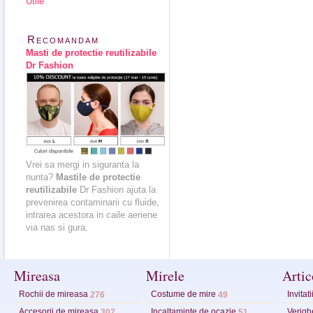
Utile
Recomandam
Masti de protectie reutilizabile
Dr Fashion
Vrei sa mergi in siguranta la
nunta?
Mastile de protectie
reutilizabile
Dr Fashion ajuta la
prevenirea contaminarii cu fluide,
intrarea acestora in caile aeriene
via nas si gura.
Mireasa
Mirele
Artic
Rochii de mireasa
Costume de mire
Invitat
276
49
Accesorii de mireasa
Incaltaminte de ocazie
Verighe
307
51