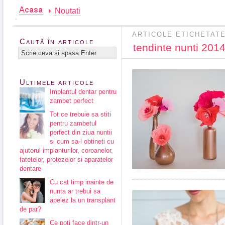
Noutati
ARTICOLE ETICHETATE
Caută în articole
tendinte nunti 201
Ultimele articole
Implantul dentar pentru
zambet perfect
Tot ce trebuie sa stiti
pentru zambetul
perfect din ziua nuntii
si cum sa-l obtineti cu
ajutorul implanturilor, coroanelor,
fatetelor, protezelor si aparatelor
dentare
Cu cat timp inainte de
nunta ar trebui sa
apelez la un transplant
de par?
Ce poti face dintr-un