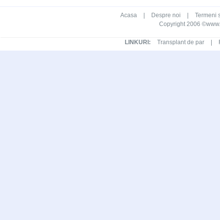
Acasa
|
Despre noi
|
Termeni s
Copyright 2006 ©www.ca
LINKURI:
Transplant de par
|