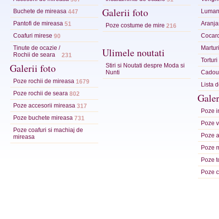
Galerii foto
Buchete de mireasa
Lumana
447
Pantofi de mireasa
Aranja
51
Poze costume de mire
216
Coafuri mirese
Cocar
90
Tinute de ocazie /
Marturi
Ulimele noutati
Rochii de seara
231
Tortur
Galerii foto
Stiri si Noutati despre Moda si
Nunti
Cadour
Poze rochii de mireasa
1679
Lista 
Poze rochii de seara
802
Galer
Poze accesorii mireasa
317
Poze in
Poze buchete mireasa
731
Poze ve
Poze coafuri si machiaj de
Poze a
mireasa
Poze m
Poze t
Poze c