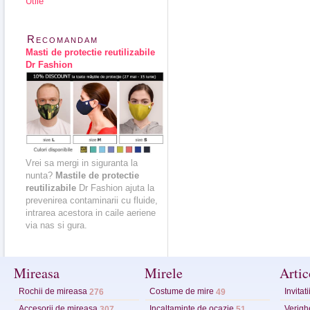
Utile
Recomandam
Masti de protectie reutilizabile
Dr Fashion
Vrei sa mergi in siguranta la
nunta?
Mastile de protectie
reutilizabile
Dr Fashion ajuta la
prevenirea contaminarii cu fluide,
intrarea acestora in caile aeriene
via nas si gura.
Mireasa
Mirele
Artic
Rochii de mireasa
Costume de mire
Invitat
276
49
Accesorii de mireasa
Incaltaminte de ocazie
Verighe
307
51