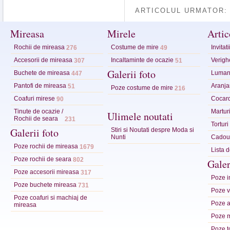
ARTICOLUL URMATOR
Mireasa
Mirele
Artic
Rochii de mireasa
Costume de mire
Invitat
276
49
Accesorii de mireasa
Incaltaminte de ocazie
Verighe
307
51
Galerii foto
Buchete de mireasa
Lumana
447
Pantofi de mireasa
Aranja
51
Poze costume de mire
216
Coafuri mirese
Cocar
90
Tinute de ocazie /
Marturi
Ulimele noutati
Rochii de seara
231
Tortur
Galerii foto
Stiri si Noutati despre Moda si
Nunti
Cadour
Poze rochii de mireasa
1679
Lista 
Poze rochii de seara
802
Galer
Poze accesorii mireasa
317
Poze in
Poze buchete mireasa
731
Poze ve
Poze coafuri si machiaj de
Poze a
mireasa
Poze m
Poze t