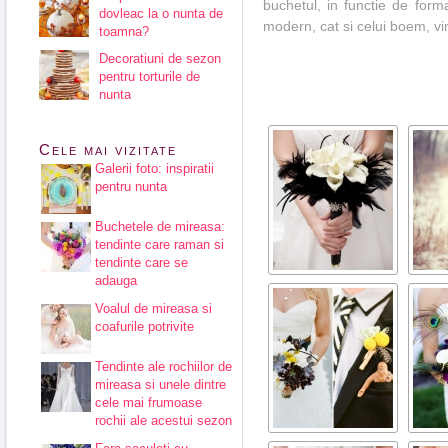
buchetul, in functie de forma 
dovleac la o nunta de
modern, cat si celui boem, vi
toamna?
Decoratiuni de sezon
pentru torturile de
nunta
Cele mai vizitate
Galerii foto: inspiratii
pentru nunta
Buchetele de mireasa:
tendinte care raman si
tendinte care se
adauga
Voalul de mireasa si
coafurile potrivite
Tendinte ale rochiilor de
mireasa si unele dintre
cele mai frumoase
rochii ale acestui sezon