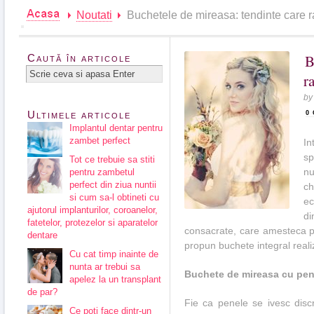
Noutati
Buchetele de mireasa: tendinte care 
B
Caută în articole
r
b
Ultimele articole
0
Implantul dentar pentru
zambet perfect
I
sp
Tot ce trebuie sa stiti
nu
pentru zambetul
perfect din ziua nuntii
ch
si cum sa-l obtineti cu
ec
ajutorul implanturilor, coroanelor,
di
fatetelor, protezelor si aparatelor
consacrate, care amesteca pri
dentare
propun buchete integral reali
Cu cat timp inainte de
nunta ar trebui sa
Buchete de mireasa cu pe
apelez la un transplant
de par?
Fie ca penele se ivesc discre
Ce poti face dintr-un