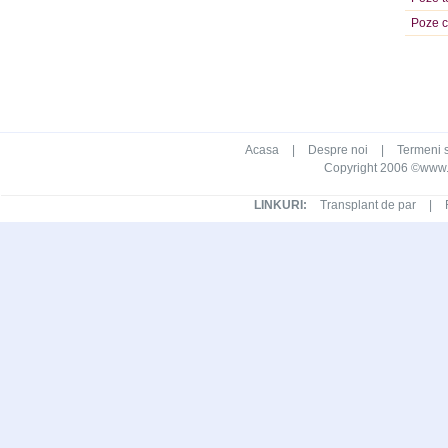
Poze c
Acasa
|
Despre noi
|
Termeni s
Copyright 2006 ©www.ca
LINKURI:
Transplant de par
|