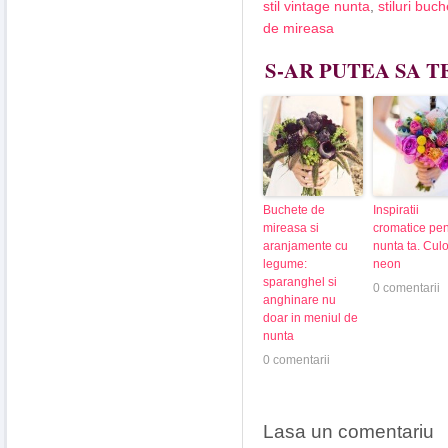
stil vintage nunta
,
stiluri buc
de mireasa
S-AR PUTEA SA T
Buchete de
Inspiratii
mireasa si
cromatice pen
aranjamente cu
nunta ta. Culo
legume:
neon
sparanghel si
0 comentarii
anghinare nu
doar in meniul de
nunta
0 comentarii
Lasa un comentariu