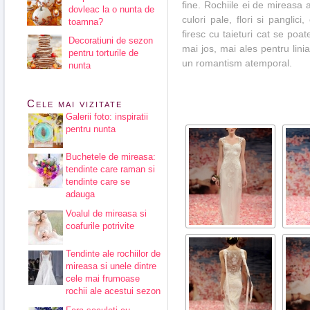
fine. Rochiile ei de mireasa 
dovleac la o nunta de
culori pale, flori si pangli
toamna?
firesc cu taieturi cat se po
Decoratiuni de sezon
mai jos, mai ales pentru lini
pentru torturile de
un romantism atemporal.
nunta
Cele mai vizitate
Galerii foto: inspiratii
pentru nunta
Buchetele de mireasa:
tendinte care raman si
tendinte care se
adauga
Voalul de mireasa si
coafurile potrivite
Tendinte ale rochiilor de
mireasa si unele dintre
cele mai frumoase
rochii ale acestui sezon