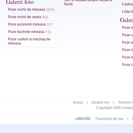
Galerii foto
Nunti
Cadour
Poze rochii de mireasa
1679
Lista 
Poze rochii de seara
802
Galer
Poze accesorii mireasa
317
Poze in
Poze buchete mireasa
731
Poze ve
Poze coafuri si machiaj de
Poze a
mireasa
Poze m
Poze t
Poze c
Acasa
|
Despre noi
|
Termeni s
Copyright 2006 ©www.ca
LINKURI:
Transplant de par
|