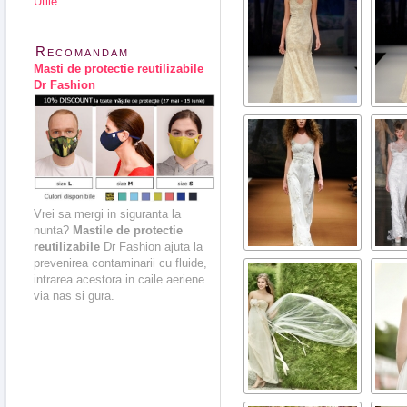
Utile
Recomandam
Masti de protectie reutilizabile
Dr Fashion
Vrei sa mergi in siguranta la
nunta?
Mastile de protectie
reutilizabile
Dr Fashion ajuta la
prevenirea contaminarii cu fluide,
intrarea acestora in caile aeriene
via nas si gura.