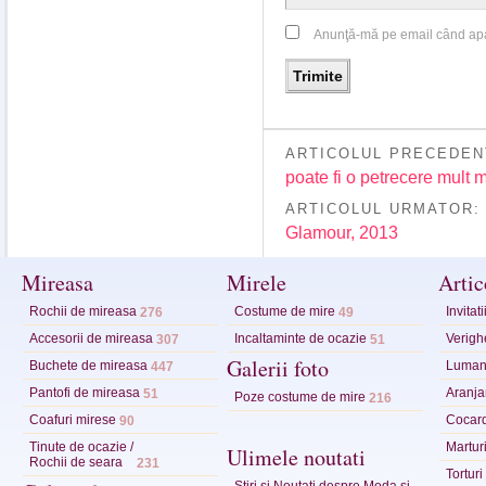
Anunţă-mă pe email când ap
ARTICOLUL PRECEDEN
poate fi o petrecere mult ma
ARTICOLUL URMATOR
Glamour, 2013
Mireasa
Mirele
Artic
Rochii de mireasa
Costume de mire
Invitat
276
49
Accesorii de mireasa
Incaltaminte de ocazie
Verighe
307
51
Galerii foto
Buchete de mireasa
Lumana
447
Pantofi de mireasa
Aranja
51
Poze costume de mire
216
Coafuri mirese
Cocar
90
Tinute de ocazie /
Marturi
Ulimele noutati
Rochii de seara
231
Tortur
Stiri si Noutati despre Moda si