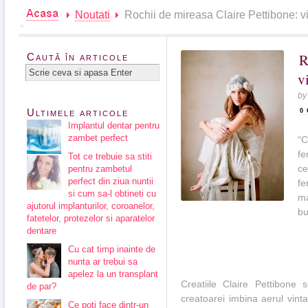
Noutati
Rochii de mireasa Claire Pettibone: vi
R
Caută în articole
v
b
Ultimele articole
0
Implantul dentar pentru
zambet perfect
“C
fe
Tot ce trebuie sa stiti
ce
pentru zambetul
perfect din ziua nuntii
fe
si cum sa-l obtineti cu
ma
ajutorul implanturilor, coroanelor,
bu
fatetelor, protezelor si aparatelor
dentare
Cu cat timp inainte de
nunta ar trebui sa
apelez la un transplant
Creatiile Claire Pettibone 
de par?
creatoarei imbina aerul vinta
Ce poti face dintr-un