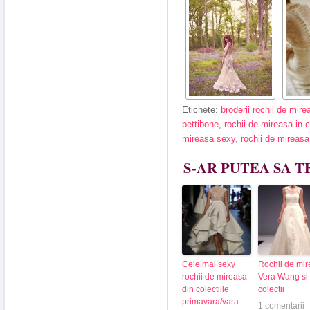
Etichete:
broderii rochii de mire
pettibone
,
rochii de mireasa in c
mireasa sexy
,
rochii de mireasa
S-AR PUTEA SA T
Cele mai sexy
Rochii de mi
rochii de mireasa
Vera Wang si 
din colectiile
colectii
primavara/vara
1 comentarii