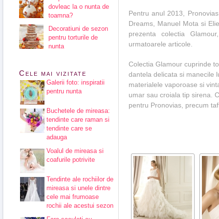
dovleac la o nunta de
Pentru anul 2013, Pronovias 
toamna?
Dreams, Manuel Mota si Elie 
Decoratiuni de sezon
prezenta colectia Glamour
pentru torturile de
urmatoarele articole.
nunta
Colectia Glamour cuprinde toa
Cele mai vizitate
dantela delicata si manecile
Galerii foto: inspiratii
materialele vaporoase si vinta
pentru nunta
umar sau croiala tip sirena. C
pentru Pronovias, precum taft
Buchetele de mireasa:
tendinte care raman si
tendinte care se
adauga
Voalul de mireasa si
coafurile potrivite
Tendinte ale rochiilor de
mireasa si unele dintre
cele mai frumoase
rochii ale acestui sezon