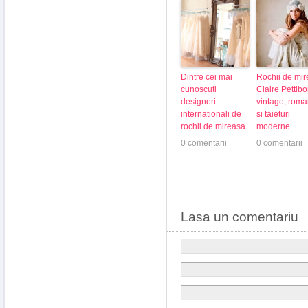
Dintre cei mai
Rochii de mi
cunoscuti
Claire Pettibo
designeri
vintage, roma
internationali de
si taieturi
rochii de mireasa
moderne
0 comentarii
0 comentarii
Lasa un comentariu