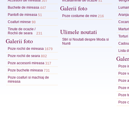
Accesorii de mireasa
Incaltaminte de ocazie
Verighe
307
51
Galerii foto
Buchete de mireasa
Lumana
447
Pantofi de mireasa
Aranja
51
Poze costume de mire
216
Coafuri mirese
Cocar
90
Tinute de ocazie /
Marturi
Ulimele noutati
Rochii de seara
231
Tortur
Galerii foto
Stiri si Noutati despre Moda si
Nunti
Cadour
Poze rochii de mireasa
1679
Lista 
Poze rochii de seara
802
Galer
Poze accesorii mireasa
317
Poze in
Poze buchete mireasa
731
Poze ve
Poze coafuri si machiaj de
Poze a
mireasa
Poze m
Poze t
Poze c