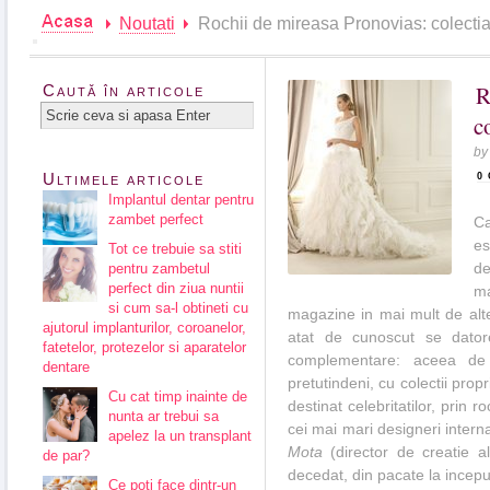
Noutati
Rochii de mireasa Pronovias: colecti
R
Caută în articole
c
b
Ultimele articole
0
Implantul dentar pentru
zambet perfect
Ca
es
Tot ce trebuie sa stiti
d
pentru zambetul
perfect din ziua nuntii
m
si cum sa-l obtineti cu
magazine in mai mult de alte
ajutorul implanturilor, coroanelor,
atat de cunoscut se datore
fatetelor, protezelor si aparatelor
complementare: aceea d
dentare
pretutindeni, cu colectii prop
Cu cat timp inainte de
destinat celebritatilor, prin 
nunta ar trebui sa
cei mai mari designeri interna
apelez la un transplant
Mota
(director de creatie 
de par?
decedat, din pacate la incepu
Ce poti face dintr-un