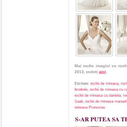
Mai multe imagini cu roch
2013, vedeti
aici
.
Etichete:
rochii de mireasa
,
roc
broderie
,
rochii de mireasa cu c
rochii de mireasa cu dantela
,
ro
Saab
,
rochii de mireasa manue
mireasa Pronovias
S-AR PUTEA SA T