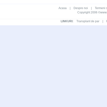
Acasa
|
Despre noi
|
Termeni s
Copyright 2006 ©www.ca
LINKURI:
Transplant de par
|