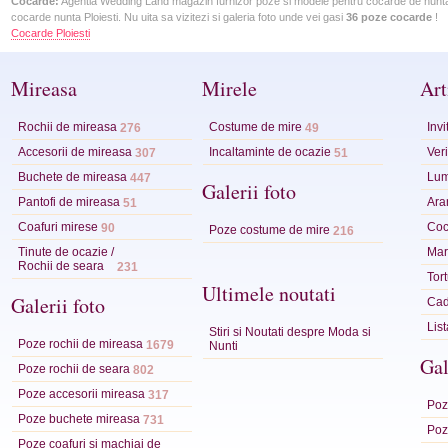
Cocarde:
Agentia Wedding Land magazin furnizor poze si modele pentru cocarde de nunta, c
cocarde nunta Ploiesti. Nu uita sa vizitezi si galeria foto unde vei gasi
36 poze cocarde
!
Cocarde Ploiesti
Mireasa
Mirele
Art
Rochii de mireasa
Costume de mire
Invi
276
49
Accesorii de mireasa
Incaltaminte de ocazie
Veri
307
51
Buchete de mireasa
Lum
447
Galerii foto
Pantofi de mireasa
Ara
51
Coafuri mirese
Coc
90
Poze costume de mire
216
Tinute de ocazie /
Mart
Rochii de seara
231
Tor
Ultimele noutati
Galerii foto
Cad
Lis
Stiri si Noutati despre Moda si
Poze rochii de mireasa
1679
Nunti
Gal
Poze rochii de seara
802
Poze accesorii mireasa
317
Poze
Poze buchete mireasa
731
Poze
Poze coafuri si machiaj de