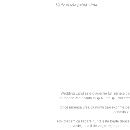
Unde visele prind viata...
Wedding Land este o agentie full service ca
frumoase zi din viata ta � Nunta � . Noi credem
Orice mireasa vrea ca nunta sa-i exprime pers
aceasta zi 
Noi credem ca fiecare nunta este foarte deosebi
de poveste, locatii de vis, care, impreuna 