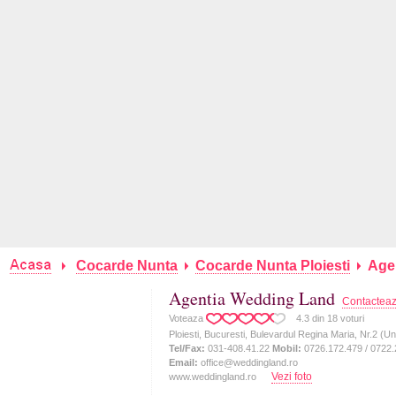
Cocarde Nunta
Cocarde Nunta Ploiesti
Age
Agentia Wedding Land
Contactea
Voteaza
4.3
din
18
voturi
Ploiesti, Bucuresti, Bulevardul Regina Maria, Nr.2 (Uni
Tel/Fax:
031-408.41.22
Mobil:
0726.172.479 / 0722.
Email:
office@weddingland.ro
Vezi foto
www.weddingland.ro