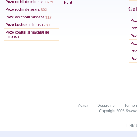
Poze rochii de mireasa
1679
Nunti
Gal
Poze rochii de seara
802
Poze accesorii mireasa
317
Poze
Poze buchete mireasa
731
Poze
Poze coafuri si machiaj de
Poz
mireasa
Poz
Poz
Poz
Acasa
|
Despre noi
|
Termeni 
Copyright 2006 ©www.ca
LINKU