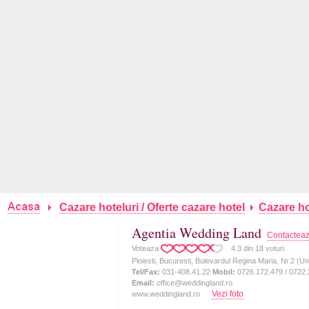
Cazare hoteluri / Oferte cazare hotel
Cazare hot
Agentia Wedding Land
Contactea
Voteaza
4.3
din
18
voturi
Ploiesti, Bucuresti, Bulevardul Regina Maria, Nr.2 (Uni
Tel/Fax:
031-408.41.22
Mobil:
0726.172.479 / 0722.
Email:
office@weddingland.ro
Vezi foto
www.weddingland.ro