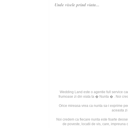
Unde visele prind viata...
Wedding Land este o agentie full service ca
frumoase zi din viata ta � Nunta � . Noi credem
Orice mireasa vrea ca nunta sa-i exprime pers
aceasta zi 
Noi credem ca fiecare nunta este foarte deosebi
de poveste, locatii de vis, care, impreuna 