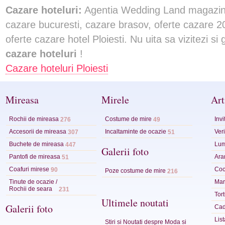
Cazare hoteluri:
Agentia Wedding Land magazin 
cazare bucuresti, cazare brasov, oferte cazare 202
oferte cazare hotel Ploiesti. Nu uita sa vizitezi si
cazare hoteluri
!
Cazare hoteluri Ploiesti
Mireasa
Mirele
Art
Rochii de mireasa
Costume de mire
Invi
276
49
Accesorii de mireasa
Incaltaminte de ocazie
Veri
307
51
Buchete de mireasa
Lum
447
Galerii foto
Pantofi de mireasa
Ara
51
Coafuri mirese
Coc
90
Poze costume de mire
216
Tinute de ocazie /
Mart
Rochii de seara
231
Tor
Ultimele noutati
Galerii foto
Cad
Lis
Stiri si Noutati despre Moda si