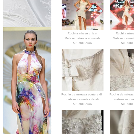
Rochita mirese unicat
Rochita mire
Matase naturala si cristale
Matase naturala 
500-900 euro
500-900 
Rochie de mireasa couture din
Rochie de mireas
matase naturala - detalii
matase naturala
500-900 euro
500-900 