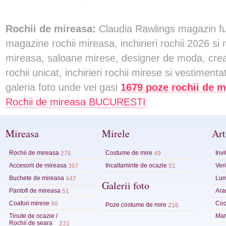
Rochii de mireasa:
Claudia Rawlings magazin fu
magazine rochii mireasa, inchirieri rochii 2026 si
mireasa, saloane mirese, designer de moda, creato
rochii unicat, inchirieri rochii mirese si vestimenta
galeria foto unde vei gasi
1679 poze rochii de m
Rochii de mireasa BUCURESTI
Mireasa
Mirele
Art
Rochii de mireasa
Costume de mire
Invi
276
49
Accesorii de mireasa
Incaltaminte de ocazie
Veri
307
51
Buchete de mireasa
Lum
447
Galerii foto
Pantofi de mireasa
Ara
51
Coafuri mirese
Coc
90
Poze costume de mire
216
Tinute de ocazie /
Mart
Rochii de seara
231