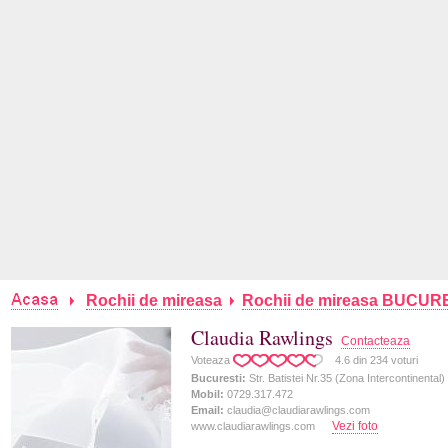
Rochii de mireasa
Rochii de mireasa BUCUR
Claudia Rawlings
Contacteaza
Voteaza
4.6
din
234
voturi
Bucuresti:
Str. Batistei Nr.35 (zona Intercontinental)
Mobil:
0729.317.472
Email:
claudia@claudiarawlings.com
Vezi foto
www.claudiarawlings.com