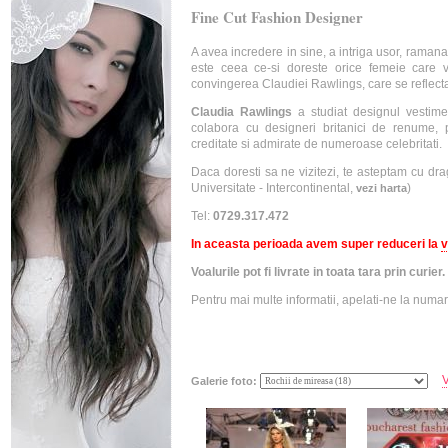
Fine Cut Fashion Designer
A avea incredere in sine, a intriga usor, raman
este ceea ce-si doreste orice femeie care 
convingerea Claudiei Rawlings, care se reflecta i
Claudia Rawlings
a studiat designul vestim
colabora cu designeri britanici de renume,
creditate si admirate de numeroase celebritati.
Daca doresti sa ne vizitezi, te asteptam cu dr
Universitate - Intercontinental,
)
vezi harta
Tel:
0729.317.472
In aceasta perioada avem super reduceri la
v
Voalurile pot fi livrate in toata tara prin curier.
Pentru mai multe informatii, apelati-ne la numa
V
Galerie foto: