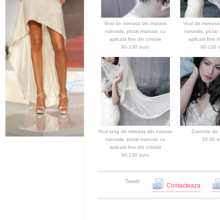
Voal de mireasa din matase
Voal de mireasa
naturala, pictat manual, cu
naturala, pictat
aplicatii fine din cristale
aplicatii fine d
90-130 euro
90-130 
Voal lung de mireasa din matase
Coronite de
naturala, pictat manual, cu
20-30 e
aplicatii fine din cristale
90-130 euro
Tweet
Contacteaza