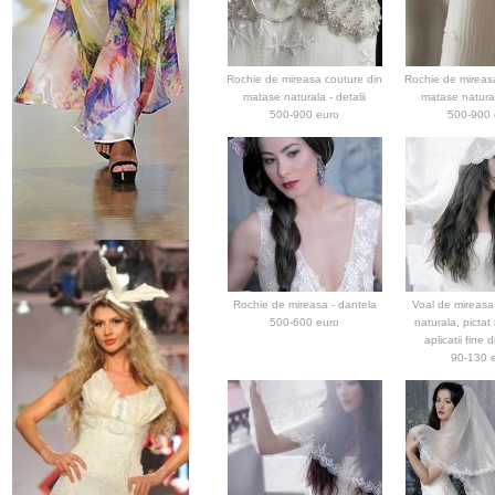
Rochie de mireasa couture din
Rochie de mireas
matase naturala - detalii
matase naturala
500-900 euro
500-900 
Rochie de mireasa - dantela
Voal de mireasa
500-600 euro
naturala, pictat
aplicatii fine d
90-130 