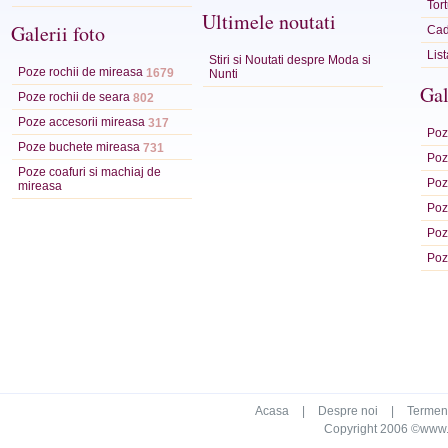
Tor
Ultimele noutati
Galerii foto
Cad
Lis
Stiri si Noutati despre Moda si
Poze rochii de mireasa
1679
Nunti
Gal
Poze rochii de seara
802
Poze accesorii mireasa
317
Poze
Poze buchete mireasa
731
Poze
Poze coafuri si machiaj de
Poz
mireasa
Poz
Poz
Poz
Acasa
|
Despre noi
|
Termeni 
Copyright 2006 ©www.ca