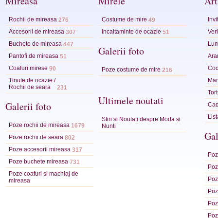
Mireasa
Mirele
Art
Rochii de mireasa
Costume de mire
Invi
276
49
Accesorii de mireasa
Incaltaminte de ocazie
Veri
307
51
Buchete de mireasa
Lum
447
Galerii foto
Pantofi de mireasa
Ara
51
Coafuri mirese
Coc
90
Poze costume de mire
216
Tinute de ocazie /
Mart
Rochii de seara
231
Tor
Ultimele noutati
Galerii foto
Cad
Lis
Stiri si Noutati despre Moda si
Poze rochii de mireasa
1679
Nunti
Gal
Poze rochii de seara
802
Poze accesorii mireasa
317
Poze
Poze buchete mireasa
731
Poze
Poze coafuri si machiaj de
Poz
mireasa
Poz
Poz
Poz