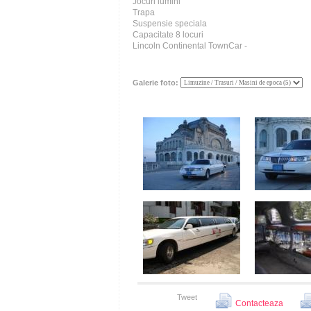
Jocuri lumini
Trapa
Suspensie speciala
Capacitate 8 locuri
Lincoln Continental TownCar -
Galerie foto:
Tweet
Contacteaza