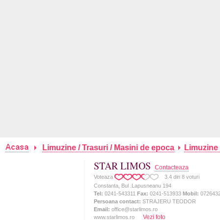
Limuzine / Trasuri / Masini de epoca
Limuzine 
STAR LIMOS
Contacteaza
Voteaza
3.4
din
8
voturi
Constanta, Bul .lapusneanu 194
Tel:
0241-543311
Fax:
0241-513933
Mobil:
072643
Persoana contact:
STRAJERU TEODOR
Email:
office@starlimos.ro
Vezi foto
www.starlimos.ro