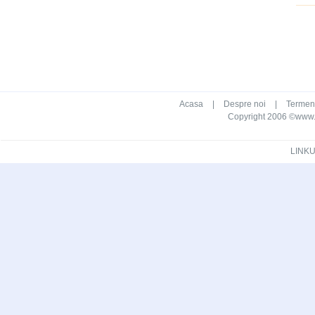
Acasa
|
Despre noi
|
Termeni 
Copyright 2006 ©www.ca
LINKU