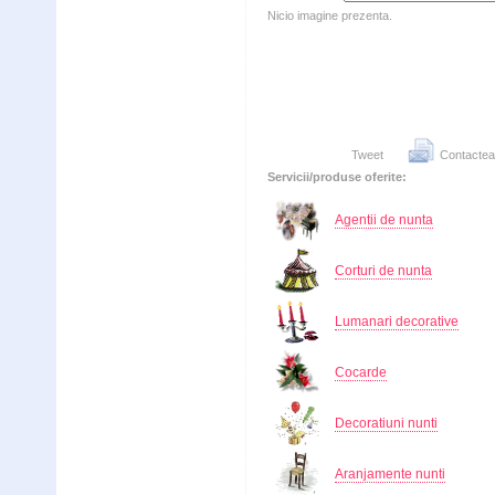
Nicio imagine prezenta.
Tweet
Contactea
Servicii/produse oferite:
Agentii de nunta
Corturi de nunta
Lumanari decorative
Cocarde
Decoratiuni nunti
Aranjamente nunti