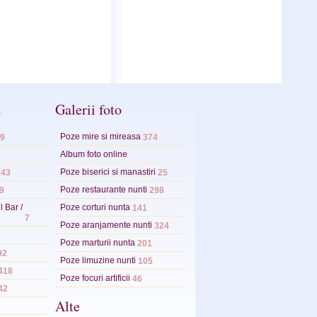
a
Galerii foto
Poze mire si mireasa
9
374
Album foto online
Poze biserici si manastiri
143
25
Poze restaurante nunti
9
298
l Bar /
Poze corturi nunta
141
7
Poze aranjamente nunti
324
Poze marturii nunta
201
92
Poze limuzine nunti
105
418
Poze focuri artificii
46
42
Alte