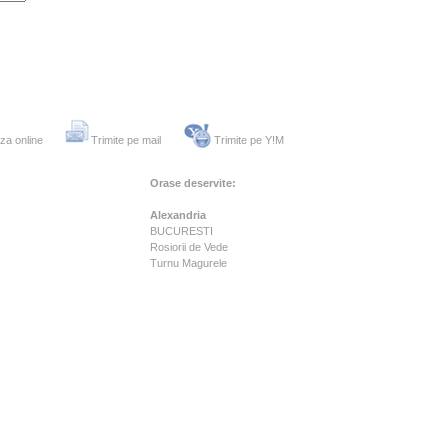
za online
Trimite pe mail
Trimite pe Y!M
Orase deservite:
Alexandria
BUCURESTI
Rosiorii de Vede
Turnu Magurele