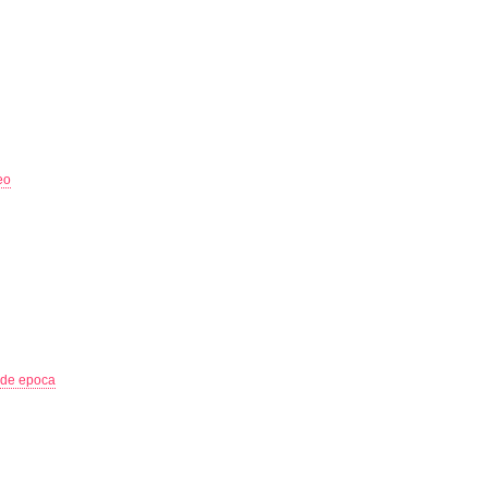
eo
i de epoca