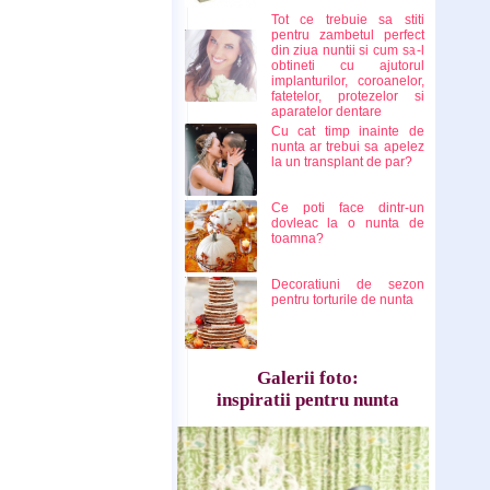
Tot ce trebuie sa stiti
pentru zambetul perfect
din ziua nuntii si cum sa-l
obtineti cu ajutorul
implanturilor, coroanelor,
fatetelor, protezelor si
aparatelor dentare
Cu cat timp inainte de
nunta ar trebui sa apelez
la un transplant de par?
Ce poti face dintr-un
dovleac la o nunta de
toamna?
Decoratiuni de sezon
pentru torturile de nunta
Galerii foto:
inspiratii pentru nunta