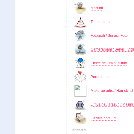
Marturii
Tortul miresei
Fotografi / Servicii Foto
Cameramani / Servicii Vid
Efecte de lumini si fum
Porumbei nunta
Make-up artist / Hair stylist
Limuzine / Trasuri / Masin
Cazare hoteluri
Etichete: