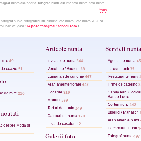
otograf nunta alexandria, fotografi nunti, albume foto nunta, foto nunta
^sus
ograf nunta, fotografi nunti, albume foto nunta, foto nunta 2026 si
foto unde vei gasi
374 poze fotografi / servicii foto
!
Articole nunta
Servicii nunt
 mire
Invitatii de nunta
Agentii de nunta
49
344
45
 de ocazie
Verighete / Bijuterii
Targuri nunti
51
68
35
Lumanari de cununie
Restaurante nunti
447
oto
Aranjamente florale
Firme de catering
447
2
Cocarde
Candy bar / Cocktai
319
e de mire
216
Bar de fructe
Marturii
399
Corturi nunti
142
Torturi de nunta
249
 noutati
Biserici / Manastiri
Cadouri de nunta
170
Aranjamente nunti
Lista de casatorie
2
tati despre Moda si
Decoratiuni nunti
4
Galerii foto
Fotograf nunta
497