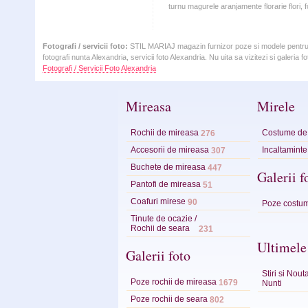
turnu magurele aranjamente florarie flori, f
Fotografi / servicii foto:
STIL MARIAJ magazin furnizor poze si modele pentru fot
fotografi nunta Alexandria, servicii foto Alexandria. Nu uita sa vizitezi si galeria 
Fotografi / Servicii Foto Alexandria
Mireasa
Mirele
Rochii de mireasa
Costume de
276
Accesorii de mireasa
Incaltaminte
307
Buchete de mireasa
447
Galerii f
Pantofi de mireasa
51
Coafuri mirese
90
Poze costum
Tinute de ocazie /
Rochii de seara
231
Ultimele
Galerii foto
Stiri si Nou
Poze rochii de mireasa
1679
Nunti
Poze rochii de seara
802