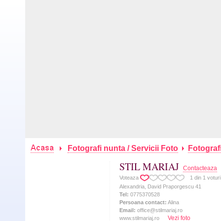
Fotografi nunta / Servicii Foto
Fotografi
STIL MARIAJ
Contacteaza
Voteaza
1
din
1
voturi
Alexandria, David Praporgescu 41
Tel:
0775370528
Persoana contact:
Alina
Email:
office@stilmariaj.ro
Vezi foto
www.stilmariaj.ro