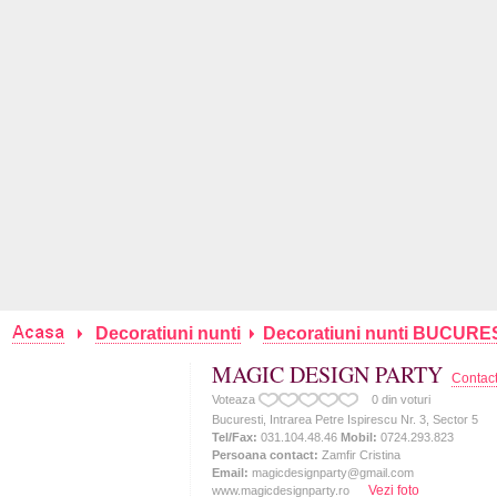
Decoratiuni nunti
Decoratiuni nunti BUCURE
MAGIC DESIGN PARTY
Contac
Voteaza
0
din
voturi
Bucuresti, Intrarea Petre Ispirescu Nr. 3, Sector 5
Tel/Fax:
031.104.48.46
Mobil:
0724.293.823
Persoana contact:
Zamfir Cristina
Email:
magicdesignparty@gmail.com
Vezi foto
www.magicdesignparty.ro