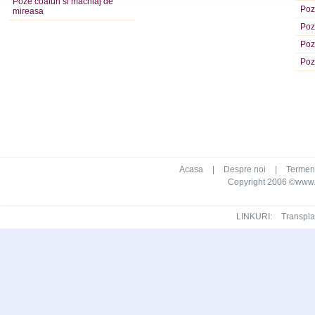
Poze coafuri si machiaj de
Poz
mireasa
Poz
Poz
Poz
Acasa
|
Despre noi
|
Termeni 
Copyright 2006 ©www.ca
LINKURI:
Transpla