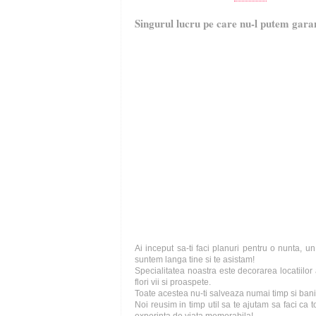
Singurul lucru pe care nu-l putem gara
Ai inceput sa-ti faci planuri pentru o nunta, 
suntem langa tine si te asistam!
Specialitatea noastra este decorarea locatiil
flori vii si proaspete.
Toate acestea nu-ti salveaza numai timp si bani
Noi reusim in timp util sa te ajutam sa faci ca to