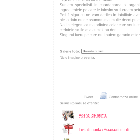
experinta de viata memorabila!
Suntem specialisti in coordonarea si organiza
ingredientele pe care le folosim sa-ti creem pet
Poti fi sigur ca ne vom dedica in totalitate eve
nici o data nu ne asumam mai multe decat pute
Noi intelegem ca majoritatea celor care vor luc
cerintele sa fie asa cum si-au dorit.
Singurul lucru pe care nu-l putem garanta este
Galerie foto:
Nicio imagine prezenta.
Tweet
Contacteaza online
Servicii/produse oferite:
Agentii de nunta
Invitatii nunta / Accesorii nunti