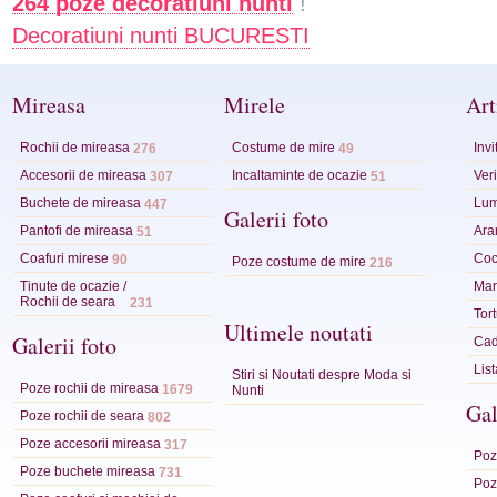
264 poze decoratiuni nunti
!
Decoratiuni nunti BUCURESTI
Mireasa
Mirele
Art
Rochii de mireasa
Costume de mire
Invi
276
49
Accesorii de mireasa
Incaltaminte de ocazie
Veri
307
51
Buchete de mireasa
Lum
447
Galerii foto
Pantofi de mireasa
Ara
51
Coafuri mirese
Coc
90
Poze costume de mire
216
Tinute de ocazie /
Mart
Rochii de seara
231
Tor
Ultimele noutati
Galerii foto
Cad
Lis
Stiri si Noutati despre Moda si
Poze rochii de mireasa
1679
Nunti
Gal
Poze rochii de seara
802
Poze accesorii mireasa
317
Poze
Poze buchete mireasa
731
Poze