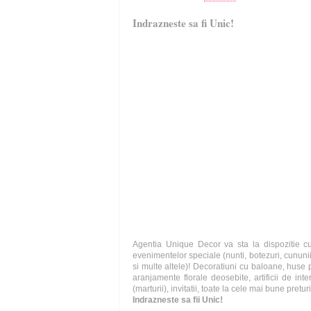
Indrazneste sa fi Unic!
Agentia Unique Decor va sta la dispozitie cu
evenimentelor speciale (nunti, botezuri, cununii
si multe altele)! Decoratiuni cu baloane, huse pe
aranjamente florale deosebite, artificii de inter
(marturii), invitatii, toate la cele mai bune preturi
Indrazneste sa fii Unic!