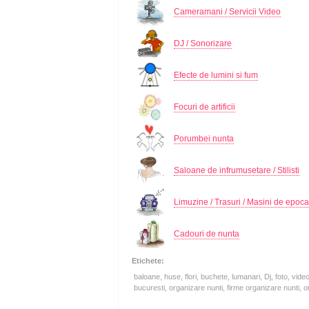
Cameramani / Servicii Video
DJ / Sonorizare
Efecte de lumini si fum
Focuri de artificii
Porumbei nunta
Saloane de infrumusetare / Stilisti
Limuzine / Trasuri / Masini de epoca
Cadouri de nunta
Etichete:
baloane, huse, flori, buchete, lumanari, Dj, foto, video, 
bucuresti, organizare nunti, firme organizare nunti, 