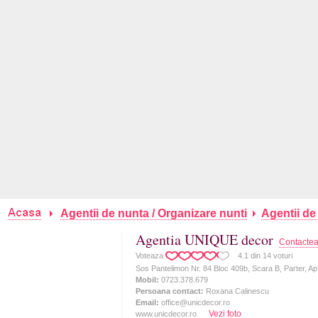
Agentii de nunta / Organizare nunti
Agentii d
Agentia UNIQUE decor
Contacte
Voteaza
4.1
din
14
voturi
Sos Pantelimon Nr. 84 Bloc 409b, Scara B, Parter, Ap
Mobil:
0723.378.679
Persoana contact:
Roxana Calinescu
Email:
office@unicdecor.ro
Vezi foto
www.unicdecor.ro