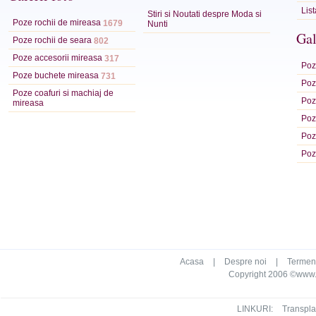
Lis
Stiri si Noutati despre Moda si
Poze rochii de mireasa
1679
Nunti
Gal
Poze rochii de seara
802
Poze accesorii mireasa
317
Poze
Poze buchete mireasa
731
Poze
Poze coafuri si machiaj de
Poz
mireasa
Poz
Poz
Poz
Acasa
|
Despre noi
|
Termeni 
Copyright 2006 ©www.ca
LINKURI:
Transpla