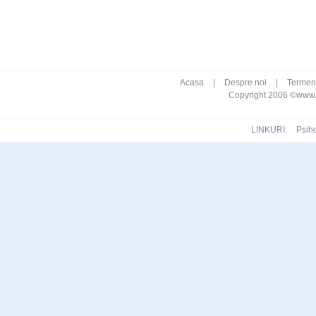
Acasa
|
Despre noi
|
Termeni 
Copyright 2006 ©www.ca
LINKURI:
Psih