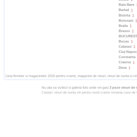
Baia Mare
Barlad
1
Bistrita
1
Botosani
Braila
1
Brasov
1
BUCUREST
Buzau
1
Calarasi
1
Cluj-Napoc
Constanta
Craiova
1
Deva
1
Lista firmelor si magazinelor 2026 pentru crame, magazine de vinuri, vinuri de nunta si vin
Nu uita sa vizitezi si galeria foto unde vei gasi
3 poze vinuri de 
Cautari:
vinuri de nunta vin pentru nunti crame romania case de vi