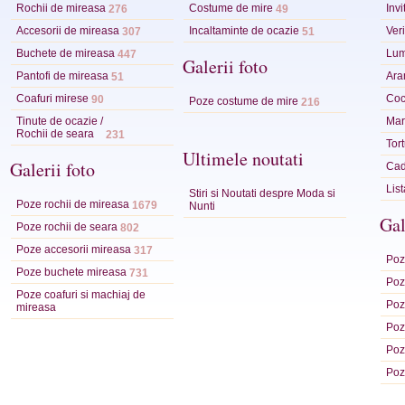
Rochii de mireasa
Costume de mire
Invi
276
49
Accesorii de mireasa
Incaltaminte de ocazie
Veri
307
51
Buchete de mireasa
Lum
447
Galerii foto
Pantofi de mireasa
Ara
51
Coafuri mirese
Coc
90
Poze costume de mire
216
Tinute de ocazie /
Mart
Rochii de seara
231
Tor
Ultimele noutati
Galerii foto
Cad
Lis
Stiri si Noutati despre Moda si
Poze rochii de mireasa
1679
Nunti
Gal
Poze rochii de seara
802
Poze accesorii mireasa
317
Poze
Poze buchete mireasa
731
Poze
Poze coafuri si machiaj de
Poz
mireasa
Poz
Poz
Poz