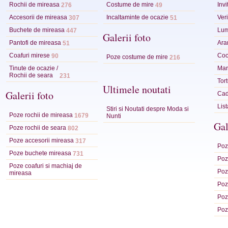
Rochii de mireasa
Costume de mire
Invi
276
49
Accesorii de mireasa
Incaltaminte de ocazie
Veri
307
51
Buchete de mireasa
Lum
447
Galerii foto
Pantofi de mireasa
Ara
51
Coafuri mirese
Coc
90
Poze costume de mire
216
Tinute de ocazie /
Mart
Rochii de seara
231
Tor
Ultimele noutati
Galerii foto
Cad
Lis
Stiri si Noutati despre Moda si
Poze rochii de mireasa
1679
Nunti
Gal
Poze rochii de seara
802
Poze accesorii mireasa
317
Poze
Poze buchete mireasa
731
Poze
Poze coafuri si machiaj de
Poz
mireasa
Poz
Poz
Poz