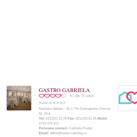
GASTRO GABRIELA
4.1
din
73
voturi
Nunta de la A la Z
Ramnicu Valcea - Str.C-Tin Dobrogeanu Gherea
Nr. 26 A
Tel:
021/232.18.76
Fax:
021/233.01.06
Mobil:
0722.470.115
Persoana contact:
Gabriela Predoi
Email:
office@nunta-catering.ro