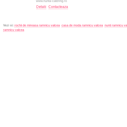
www.nunta-catering.ro
Contacteaza
Vezi si:
rochii de mireasa ramnicu valcea
casa de moda ramnicu valcea
nunti ramnicu v
ramnicu valcea