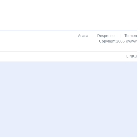
Acasa
|
Despre noi
|
Termeni 
Copyright 2006 ©www.ca
LINKU