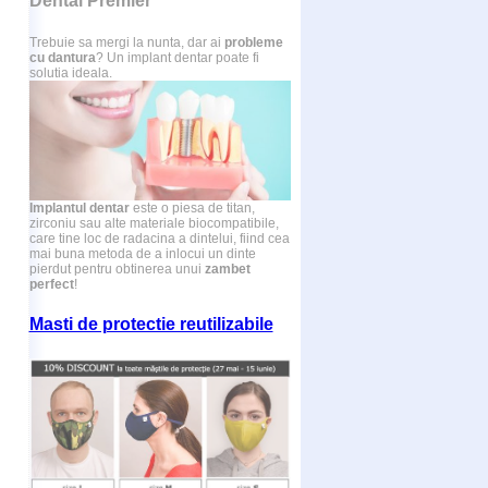
Dental Premier
Trebuie sa mergi la nunta, dar ai
probleme
cu dantura
? Un implant dentar poate fi
solutia ideala.
Implantul dentar
este o piesa de titan,
zirconiu sau alte materiale biocompatibile,
care tine loc de radacina a dintelui, fiind cea
mai buna metoda de a inlocui un dinte
pierdut pentru obtinerea unui
zambet
perfect
!
Masti de protectie reutilizabile