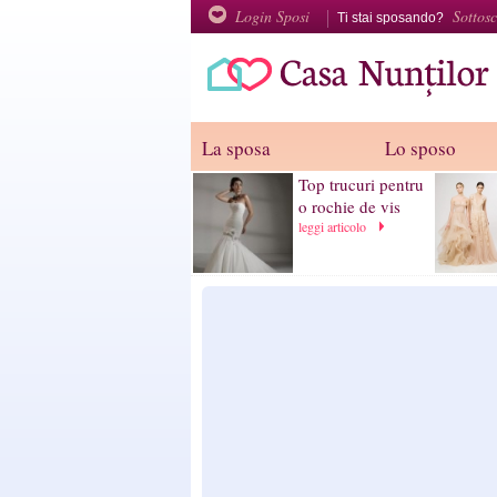
Login Sposi
Sottosc
Ti stai sposando?
La sposa
Lo sposo
Top trucuri pentru
o rochie de vis
leggi articolo