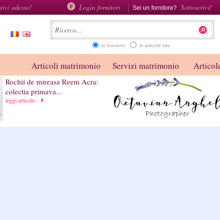
rivi adesso!
Login fornitori
Sottoscrivi!
Sei un fornitore?
in furnizori
in articole site
Articoli matrimonio
Servizi matrimonio
Articole
Rochii de mireasa Reem Acra:
colectia primava...
leggi articolo