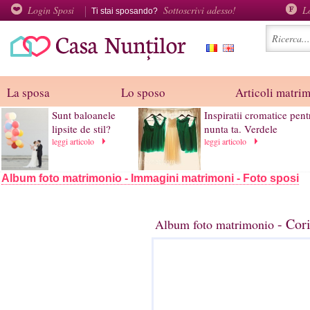
Login Sposi
Sottoscrivi adesso!
L
Ti stai sposando?
La sposa
Lo sposo
Articoli matri
Sunt baloanele
Inspiratii cromatice pent
lipsite de stil?
nunta ta. Verdele
leggi articolo
leggi articolo
Album foto matrimonio - Immagini matrimoni - Foto sposi
- Cori
Album foto matrimonio