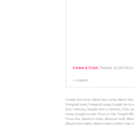
Corina & Cristi
, Ploiesti, 31-08-2013
<< Indietro
Cautari frecvente: Album foto nunta, Album foto
Fotografii nunti, Fotografii nunta, Imagini de l
Poze mireasa, Imagini mire si mireasa, Foto nun
nunta, Imagini cu miri, Poze cu miri, Imagini Mi
Poza mire, Albumuri nunta, Albumuri nunti, Album
Albume foto online, Album online si Album foto on