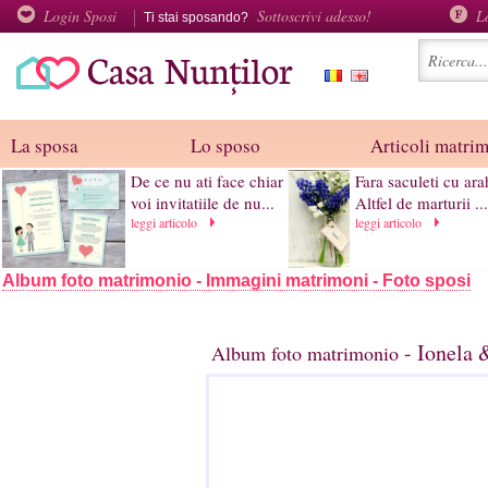
Login Sposi
Sottoscrivi adesso!
L
Ti stai sposando?
La sposa
Lo sposo
Articoli matri
De ce nu ati face chiar
Fara saculeti cu ara
voi invitatiile de nu...
Altfel de marturii ...
leggi articolo
leggi articolo
Album foto matrimonio - Immagini matrimoni - Foto sposi
- Ionela 
Album foto matrimonio