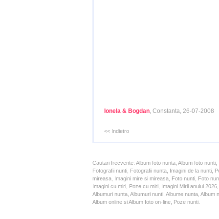
Ionela & Bogdan
, Constanta, 26-07-2008
<< Indietro
Cautari frecvente: Album foto nunta, Album foto nunti,
Fotografii nunti, Fotografii nunta, Imagini de la nunt
mireasa, Imagini mire si mireasa, Foto nunti, Foto nun
Imagini cu miri, Poze cu miri, Imagini Mirii anului 20
Albumuri nunta, Albumuri nunti, Albume nunta, Album nun
Album online si Album foto on-line, Poze nunti.