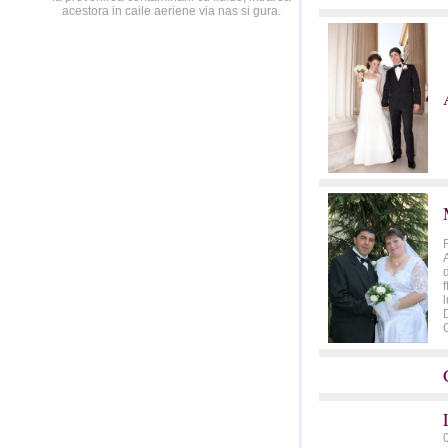
acestora in caile aeriene via nas si gura.