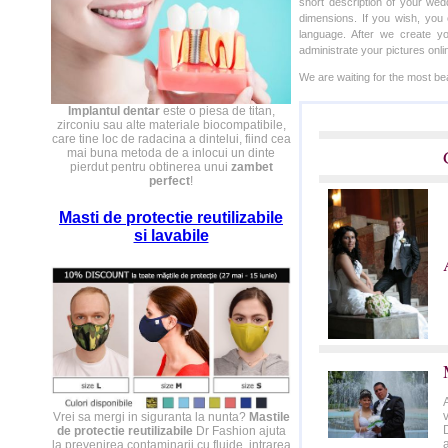
short description of your we
dimensions. If you wish, you 
language. After we create y
administrate your pictures onli
We are waiting for the most bea
Implantul dentar
este o piesa de titan,
zirconiu sau alte materiale biocompatibile,
care tine loc de radacina a dintelui, fiind cea
mai buna metoda de a inlocui un dinte
pierdut pentru obtinerea unui
zambet
perfect
!
Masti de protectie reutilizabile
si lavabile
v
Vrei sa mergi in siguranta la nunta?
Mastile
de protectie reutilizabile
Dr Fashion ajuta
la prevenirea contaminarii cu fluide, intrarea