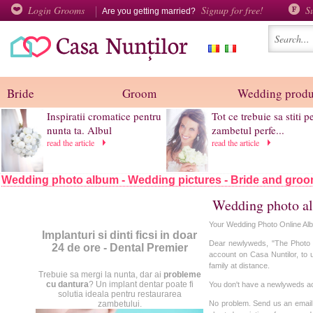
Login Grooms
Signup for free!
S
Are you getting married?
Bride
Groom
Wedding produ
Inspiratii cromatice pentru
Tot ce trebuie sa stiti p
nunta ta. Albul
zambetul perfe...
read the article
read the article
Wedding photo album - Wedding pictures - Bride and gro
Wedding photo a
Your Wedding Photo Online Albu
Implanturi si dinti ficsi in doar
Dear newlyweds, "The Photo 
24 de ore - Dental Premier
account on Casa Nuntilor, to 
family at distance.
Trebuie sa mergi la nunta, dar ai
probleme
cu dantura
? Un implant dentar poate fi
You don't have a newlyweds a
solutia ideala pentru restaurarea
zambetului.
No problem.
Send us an email