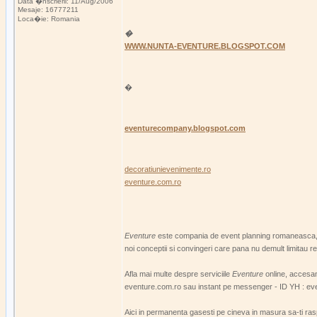
Data �nscrierii: 11/Aug/2006
Mesaje: 16777211
Loca�ie: Romania
�
WWW.NUNTA-EVENTURE.BLOGSPOT.COM
�
eventurecompany.blogspot.com
decoratiunievenimente.ro
eventure.com.ro
Eventure
este compania de event planning romaneasca, c
noi conceptii si convingeri care pana nu demult l
Afla mai multe despre serviciile
Eventure
online, accesan
eventure.com.ro sau instant pe messenger - ID YH : ev
Aici in permanenta gasesti pe cineva in masura sa-ti rasp