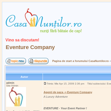
Vino sa discutam!
Eventure Company
Pagina de start a forumului CasaNuntilor.ro
-
Autor
admin
Trimis: Mie Apr 15, 2009 2:36 pm
Titlul subiectului: E
Site Admin
Agenti de paza -> Eventure Company
A Luxury Adventure
EVENTURE - Your Event Partner !