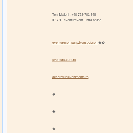
Toni Malloni : +40 723-701.348
ID YH - eventurevent - intra online
eventurecompany.blogspot.com
��
eventure.com.ro
decoratiunievenimente.ro
�
�
�