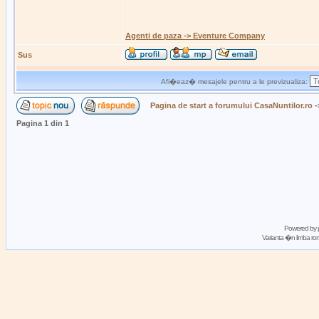
Agenti de paza -> Eventure Company
Sus
Afi�eaz� mesajele pentru a le previzualiza:
Pagina de start a forumului CasaNuntilor.ro
-
Pagina
1
din
1
Powered by
Varianta �n limba 