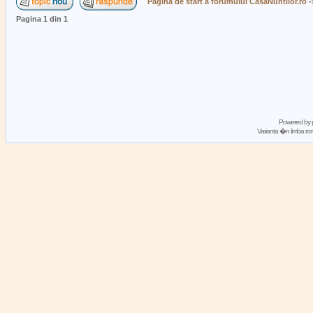
Pagina de start a forumului CasaNuntilor.ro
-
Pagina
1
din
1
Powered by
Varianta �n limba 