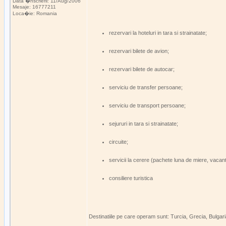
Data �nscrierii: 11/Aug/2006
Mesaje: 16777211
Loca�ie: Romania
rezervari la hoteluri in tara si strainatate;
rezervari bilete de avion;
rezervari bilete de autocar;
serviciu de transfer persoane;
serviciu de transport persoane;
sejururi in tara si strainatate;
circuite;
servicii la cerere (pachete luna de miere, vacan
consiliere turistica
Destinatiile pe care operam sunt: Turcia, Grecia, Bulgari