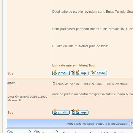
Destinatiile pe care le revindem sunt: Egipt, Tunisia, Spa
Principalii nostrii partenerii nostrii sunt: Paralela 45,
Cu alte cuvinte: "Calatorii pline de Idei!"
Luna de miere -> Ideea Tour
Sus
andru
Trimis: Joi Apr 16, 2009 11:40 am
Titlul subiectului:
oare ce preturi au pentru tansport invitati ? e foarta buna
Data �nscrierii: 20/Feb/2009
Mesaje: 9
Sus
Afi�eaz� mesajele pentru a le previzualiza: