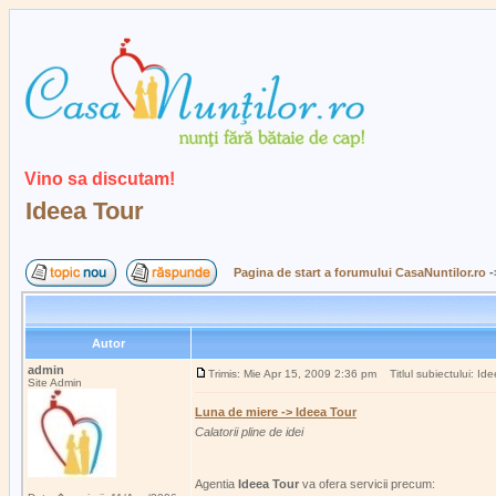
Vino sa discutam!
Ideea Tour
Pagina de start a forumului CasaNuntilor.ro
-
Autor
admin
Trimis: Mie Apr 15, 2009 2:36 pm
Titlul subiectului: Id
Site Admin
Luna de miere -> Ideea Tour
Calatorii pline de idei
Agentia
Ideea Tour
va ofera servicii precum: