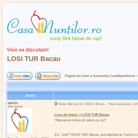
Vino sa discutam!
LOSI TUR Bacau
Pagina de start a forumului CasaNuntilor.ro
-
Autor
admin
Trimis: Mie Apr 15, 2009 2:36 pm
Titlul subiectului: L
Site Admin
Luna de miere -> LOSI TUR Bacau
"Planuieste-ti luna de miere cu noi!"
S.C. GAP TRUST SRL Bacau, prin Agentia de Turism LOSI