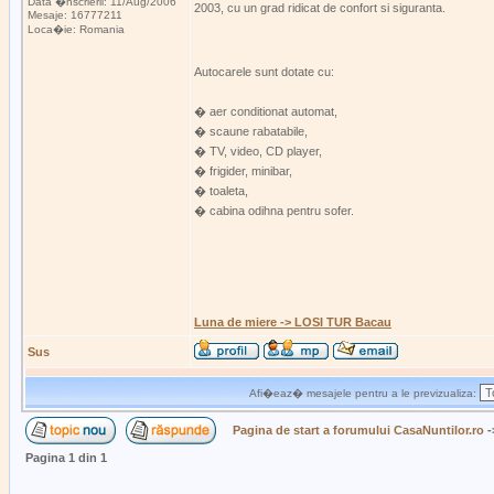
Data �nscrierii: 11/Aug/2006
2003, cu un grad ridicat de confort si siguranta.
Mesaje: 16777211
Loca�ie: Romania
Autocarele sunt dotate cu:
� aer conditionat automat,
� scaune rabatabile,
� TV, video, CD player,
� frigider, minibar,
� toaleta,
� cabina odihna pentru sofer.
Luna de miere -> LOSI TUR Bacau
Sus
Afi�eaz� mesajele pentru a le previzualiza:
Pagina de start a forumului CasaNuntilor.ro
-
Pagina
1
din
1