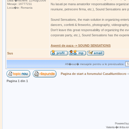
Data �nscrierii: 11/Aug/2006
Mesaje: 16777211
Nu lasati pe mana amatorilor responsabilitatea organiza
Loca�ie: Romania
reuniune, petrecere firma, etc.), Sound Sensations are p
Sound Sensations, the main solution in organizing enter
dancers, confetti & fireworks, photography, videography
Don't leave this great responsability of organizing the 
corporate party, etc.), Sound Sensations has the experi
Agenti de paza -> SOUND SENSATIONS
Sus
Afi�eaz� mesajele pentru a le previzualiza:
Pagina de start a forumului CasaNuntilor.ro
-
Pagina
1
din
1
Powered by
Varianta �n limba 