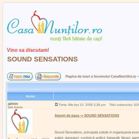
Vino sa discutam!
SOUND SENSATIONS
Pagina de start a forumului CasaNuntilor.ro
-
Autor
admin
Trimis: Mie Apr 15, 2009 2:36 pm
Titlul subiectului:
Site Admin
Agenti de paza -> SOUND SENSATIONS
Sound Sensations, principala solutie in organizarea even
solisti, dansatori, confetti & artificii, fotografii, filmari, a