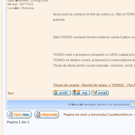
Data �nscrierii: 11/Aug/2006
Mesaje: 16777211
Loca�ie: Romania
Acum poti sa comanzi on line pe yokko.ro. Site-ul YOKKO i
potrivita.
Stilul YOKKO vorbeste femeii moderne careia ii place sa f
YOKKO este o prospera companie cu 100% capital privat
YOKKO se dedica crearii, producerii si comercializarii d
Tinute de dama pentru ocazii speciale: costume, rochii, b
Tinute de ocazie - Rochii de seara -> YOKKO - The 
Sus
Afi�eaz� mesajele pentru a le previzualiza:
Pagina de start a forumului CasaNuntilor.ro
-
Pagina
1
din
1