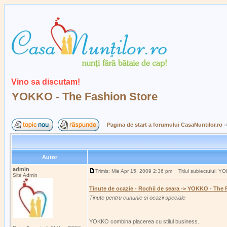
Vino sa discutam!
YOKKO - The Fashion Store
Pagina de start a forumului CasaNuntilor.ro
-
Autor
admin
Trimis: Mie Apr 15, 2009 2:36 pm
Titlul subiectului: Y
Site Admin
Tinute de ocazie - Rochii de seara -> YOKKO - The 
Tinute pentru cununie si ocazii speciale
YOKKO combina placerea cu stilul business.