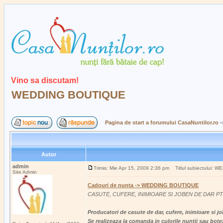
Vino sa discutam!
WEDDING BOUTIQUE
Pagina de start a forumului CasaNuntilor.ro
-
Autor
admin
Trimis: Mie Apr 15, 2009 2:36 pm
Titlul subiectului:
Site Admin
Cadouri de nunta -> WEDDING BOUTIQUE
CASUTE, CUFERE, INIMIOARE SI JOBEN DE DAR P
Producatori de casute de dar, cufere, inimioare si j
Se realizeaza la comanda in culorile nuntii sau bote