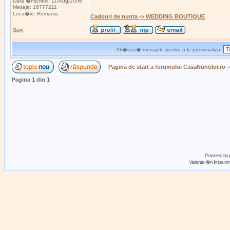
Data �nscrierii: 11/Aug/2006
Mesaje: 16777211
Loca�ie: Romania
Cadouri de nunta -> WEDDING BOUTIQUE
Sus
Afi�eaz� mesajele pentru a le previzualiza:
Pagina de start a forumului CasaNuntilor.ro
-
Pagina
1
din
1
Powered by
Varianta �n limba 