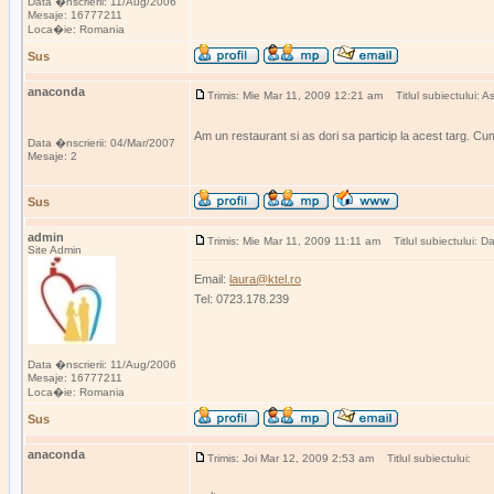
Data �nscrierii: 11/Aug/2006
Mesaje: 16777211
Loca�ie: Romania
Sus
anaconda
Trimis: Mie Mar 11, 2009 12:21 am
Titlul subiectului: As
Am un restaurant si as dori sa particip la acest targ. C
Data �nscrierii: 04/Mar/2007
Mesaje: 2
Sus
admin
Trimis: Mie Mar 11, 2009 11:11 am
Titlul subiectului: D
Site Admin
Email:
laura@ktel.ro
Tel: 0723.178.239
Data �nscrierii: 11/Aug/2006
Mesaje: 16777211
Loca�ie: Romania
Sus
anaconda
Trimis: Joi Mar 12, 2009 2:53 am
Titlul subiectului: