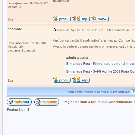
multumesc
Data �nscrierii: 04/Mar/2007
Mesaje: 2
Sus
doarnoi2
Trimis: Joi Apr 16, 2009 12:11 pm
Titlul subiectului: Re:
Am fost cu parola 'CasaNuntilor' si am intrat. Cum se fac
Data �nscrierii: 19/Oct/2008
Avand in vedere ca mesajul de promovare a fost trimis pe 
Mesaje: 20
Loca�ie: Bucuresti
admin a scris:
E-mariage Fest - Primul targ de nunti in aer 
E-mariage Fest - 3-4-5 Aprilie 2009 Piata Con
Sus
Afi�eaz� mesajele pentru a le previzualiza:
Pagina de start a forumului CasaNuntilor.ro
-
Pagina
1
din
1