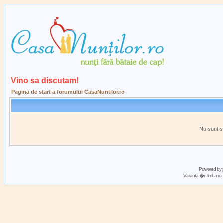
Vino sa discutam!
Pagina de start a forumului CasaNuntilor.ro
Nu sunt s
Powered by
Varianta �n limba 