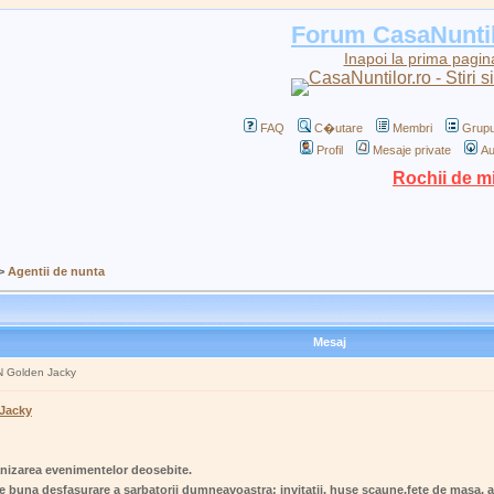
Forum CasaNunti
Inapoi la prima pagin
FAQ
C�utare
Membri
Grupu
Profil
Mesaje private
Au
Rochii de m
>
Agentii de nunta
Mesaj
BN Golden Jacky
 Jacky
nizarea evenimentelor deosebite.
e buna desfasurare a sarbatorii dumneavoastra: invitatii, huse scaune,fete de masa, ara