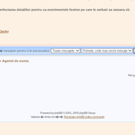
erfectarea detaliilor pentru ca evenimentele festive pe care le serbati sa ramana vii.
 Jacky
 mesajele pentru a le previzualiza:
>
Agentii de nunta
Mergi
Powered by
phpBB
© 2001, 2005 phpBB Group
Varianta �n limba rom�n�:
Romanian phpBB online community