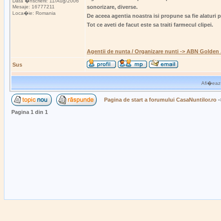
Data �nscrierii: 11/Aug/2006
Mesaje: 16777211
sonorizare, diverse.
Loca�ie: Romania
De aceea agentia noastra isi propune sa fie alaturi p
Tot ce aveti de facut este sa traiti farmecul clipei.
Agentii de nunta / Organizare nunti -> ABN Golden
Sus
Afi�eaz�
Pagina de start a forumului CasaNuntilor.ro
-
Pagina
1
din
1