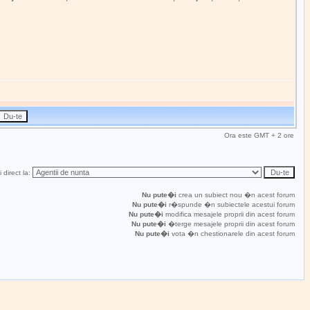
Ora este GMT + 2 ore
 direct la:
Nu pute�i
crea un subiect nou �n acest forum
Nu pute�i
r�spunde �n subiectele acestui forum
Nu pute�i
modifica mesajele proprii din acest forum
Nu pute�i
�terge mesajele proprii din acest forum
Nu pute�i
vota �n chestionarele din acest forum