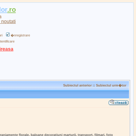
lor
.ro
a
ri
�nregistrare
tentificare
ireasa
Subiectul anterior
::
Subiectul urm�tor
njamente florale, baloane decoratiuni marturii, transport, filmari, foto