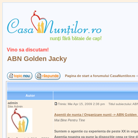
Vino sa discutam!
ABN Golden Jacky
Pagina de start a forumului CasaNuntilor.ro
-
Autor
admin
Trimis: Mie Apr 15, 2009 2:36 pm
Titlul subiectului: A
Site Admin
Agentii de nunta / Organizare nunti -> ABN Golden
Mai Bine Pentru Tine
Suntem o agentie cu experienta de peste XX in orga
Agentia noastra va pune la dispozitie ceea ce tine d