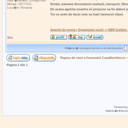
Data �nscrierii: 11/Aug/2006
Mesaje: 16777211
florale, baloane decoratiuni marturii, transport, film
Loca�ie: Romania
De aceea agentia noastra isi propune sa fie alaturi p
Tot ce aveti de facut este sa traiti farmecul clipei.
Agentii de nunta / Organizare nunti -> ABN Golden
Sus
Afi�eaz� mesajele pentru a le previzualiza:
Pagina de start a forumului CasaNuntilor.ro
-
Pagina
1
din
1
Powered by
Varianta �n limba 