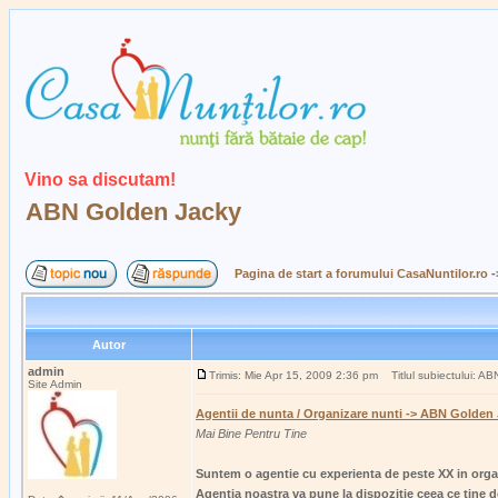
Vino sa discutam!
ABN Golden Jacky
Pagina de start a forumului CasaNuntilor.ro
-
Autor
admin
Trimis: Mie Apr 15, 2009 2:36 pm
Titlul subiectului: A
Site Admin
Agentii de nunta / Organizare nunti -> ABN Golden
Mai Bine Pentru Tine
Suntem o agentie cu experienta de peste XX in orga
Agentia noastra va pune la dispozitie ceea ce tine 