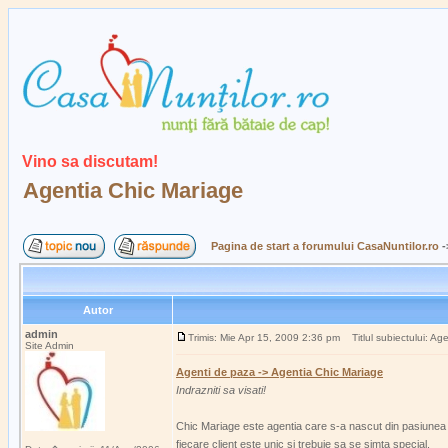
Vino sa discutam!
Agentia Chic Mariage
Pagina de start a forumului CasaNuntilor.ro
-
Autor
admin
Trimis: Mie Apr 15, 2009 2:36 pm
Titlul subiectului: Ag
Site Admin
Agenti de paza -> Agentia Chic Mariage
Indrazniti sa visati!
Chic Mariage este agentia care s-a nascut din pasiunea d
fiecare client este unic si trebuie sa se simta special.