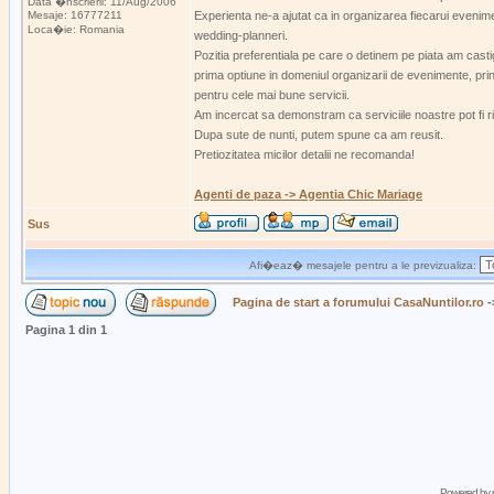
Data �nscrierii: 11/Aug/2006
Mesaje: 16777211
Experienta ne-a ajutat ca in organizarea fiecarui evenime
Loca�ie: Romania
wedding-planneri.
Pozitia preferentiala pe care o detinem pe piata am cast
prima optiune in domeniul organizarii de evenimente, prin i
pentru cele mai bune servicii.
Am incercat sa demonstram ca serviciile noastre pot fi ri
Dupa sute de nunti, putem spune ca am reusit.
Pretiozitatea micilor detalii ne recomanda!
Agenti de paza -> Agentia Chic Mariage
Sus
Afi�eaz� mesajele pentru a le previzualiza:
Pagina de start a forumului CasaNuntilor.ro
-
Pagina
1
din
1
Powered by