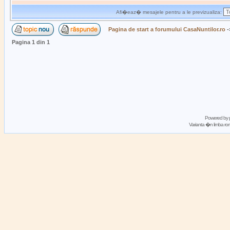
Afi�eaz� mesajele pentru a le previzualiza:
Pagina de start a forumului CasaNuntilor.ro
-
Pagina
1
din
1
Powered by
Varianta �n limba 