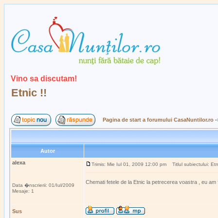
Vino sa discutam!
Etnic !!
Pagina de start a forumului CasaNuntilor.ro
-
Autor
alexa
Trimis: Mie Iul 01, 2009 12:00 pm
Titlul subiectului: Etni
Chemati fetele de la Etnic la petrecerea voastra , eu am 
Data �nscrierii: 01/Iul/2009
Mesaje: 1
Sus