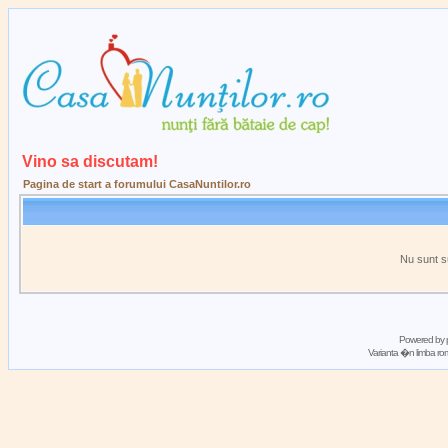
Vino sa discutam!
Pagina de start a forumului CasaNuntilor.ro
Nu sunt s
Powered by
Varianta �n limba 