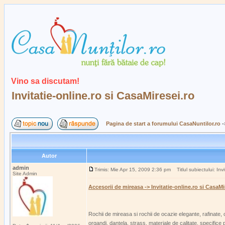
Vino sa discutam!
Invitatie-online.ro si CasaMiresei.ro
Pagina de start a forumului CasaNuntilor.ro
-
Autor
admin
Trimis: Mie Apr 15, 2009 2:36 pm
Titlul subiectului: Invi
Site Admin
Accesorii de mireasa -> Invitatie-online.ro si CasaMi
Rochii de mireasa si rochii de ocazie elegante, rafinate, cu
organdi, dantela, strass, materiale de calitate, specifice 