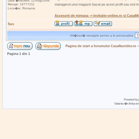
Data �nscrierii: 11/Aug/2006
Mesaje: 16777211
managerul unui magazin bazat pe acest profil sau esti i
Loca�ie: Romania
Accesorii de mireasa -> Invitatie-online.ro si CasaMi
Sus
Afi�eaz� mesajele pentru a le previzualiza:
Pagina de start a forumului CasaNuntilor.ro
-
Pagina
1
din
1
Powered by
Varianta �n limba 