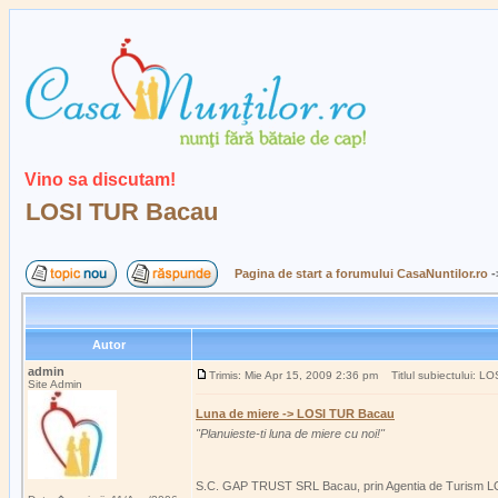
Vino sa discutam!
LOSI TUR Bacau
Pagina de start a forumului CasaNuntilor.ro
-
Autor
admin
Trimis: Mie Apr 15, 2009 2:36 pm
Titlul subiectului: L
Site Admin
Luna de miere -> LOSI TUR Bacau
"Planuieste-ti luna de miere cu noi!"
S.C. GAP TRUST SRL Bacau, prin Agentia de Turism LOSI