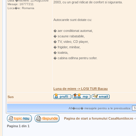
Data �nscrierii: 11/Aug/2006
2003, cu un grad ridicat de confort si siguranta.
Mesaje: 16777211
Loca�ie: Romania
Autocarele sunt dotate cu:
� aer conditionat automat,
� scaune rabatabile,
� TV, video, CD player,
� frigider, minibar,
� toaleta,
� cabina odihna pentru sofer.
Luna de miere -> LOSI TUR Bacau
Sus
Afi�eaz� mesajele pentru a le previzualiza:
Pagina de start a forumului CasaNuntilor.ro
-
Pagina
1
din
1