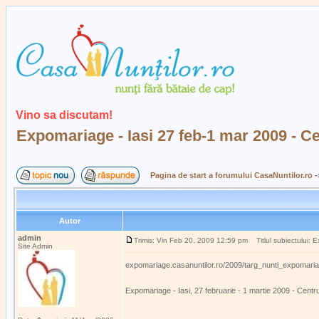
Vino sa discutam!
Expomariage - Iasi 27 feb-1 mar 2009 - C
Pagina de start a forumului CasaNuntilor.ro
-
Autor
admin
Trimis: Vin Feb 20, 2009 12:59 pm
Titlul subiectului: 
Site Admin
expomariage.casanuntilor.ro/2009/targ_nunti_expomaria
Expomariage - Iasi, 27 februarie - 1 martie 2009 - Cen