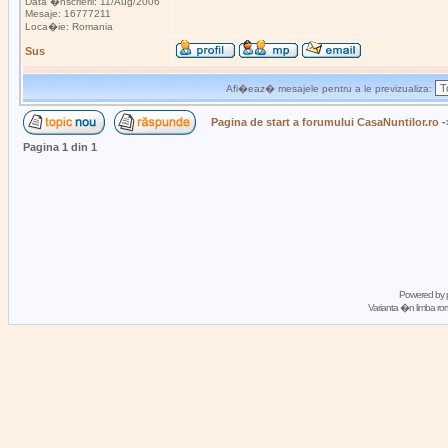
Data �nscrierii: 11/Aug/2006
Mesaje: 16777211
Loca�ie: Romania
Sus
Afi�eaz� mesajele pentru a le previzualiza:
Pagina de start a forumului CasaNuntilor.ro
-
Pagina
1
din
1
Powered by
Varianta �n limba 