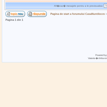
Afi�eaz� mesajele pentru a le previzualiza:
Pagina de start a forumului CasaNuntilor.ro
-
Pagina
1
din
1
Powered by
Varianta �n limba 