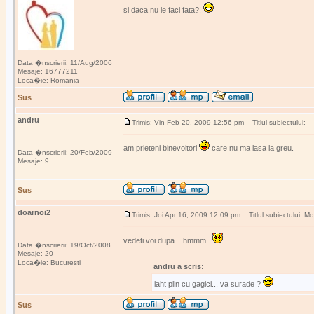
si daca nu le faci fata?!
Data �nscrierii: 11/Aug/2006
Mesaje: 16777211
Loca�ie: Romania
Sus
andru
Trimis: Vin Feb 20, 2009 12:56 pm
Titlul subiectului:
am prieteni binevoitori
care nu ma lasa la greu.
Data �nscrierii: 20/Feb/2009
Mesaje: 9
Sus
doarnoi2
Trimis: Joi Apr 16, 2009 12:09 pm
Titlul subiectului: Mda
vedeti voi dupa... hmmm...
Data �nscrierii: 19/Oct/2008
Mesaje: 20
Loca�ie: Bucuresti
andru a scris:
iaht plin cu gagici... va surade ?
Sus