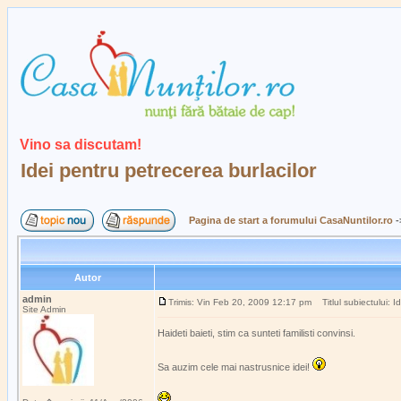
Vino sa discutam!
Idei pentru petrecerea burlacilor
Pagina de start a forumului CasaNuntilor.ro
-
Autor
admin
Trimis: Vin Feb 20, 2009 12:17 pm
Titlul subiectului: I
Site Admin
Haideti baieti, stim ca sunteti familisti convinsi.
Sa auzim cele mai nastrusnice idei!