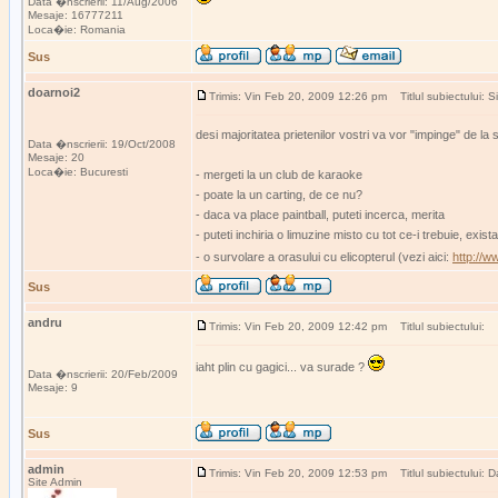
Data �nscrierii: 11/Aug/2006
Mesaje: 16777211
Loca�ie: Romania
Sus
doarnoi2
Trimis: Vin Feb 20, 2009 12:26 pm
Titlul subiectului: Si
desi majoritatea prietenilor vostri va vor "impinge" de l
Data �nscrierii: 19/Oct/2008
Mesaje: 20
Loca�ie: Bucuresti
- mergeti la un club de karaoke
- poate la un carting, de ce nu?
- daca va place paintball, puteti incerca, merita
- puteti inchiria o limuzine misto cu tot ce-i trebuie, exist
- o survolare a orasului cu elicopterul (vezi aici:
http://w
Sus
andru
Trimis: Vin Feb 20, 2009 12:42 pm
Titlul subiectului:
iaht plin cu gagici... va surade ?
Data �nscrierii: 20/Feb/2009
Mesaje: 9
Sus
admin
Trimis: Vin Feb 20, 2009 12:53 pm
Titlul subiectului: Da
Site Admin