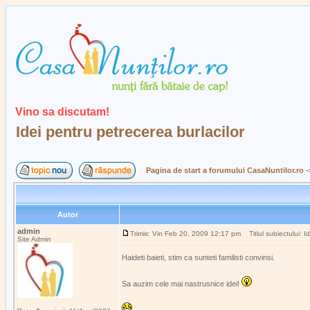
Vino sa discutam!
Idei pentru petrecerea burlacilor
Pagina de start a forumului CasaNuntilor.ro
-
Autor
admin
Trimis: Vin Feb 20, 2009 12:17 pm
Titlul subiectului: I
Site Admin
Haideti baieti, stim ca sunteti familisti convinsi.
Sa auzim cele mai nastrusnice idei!