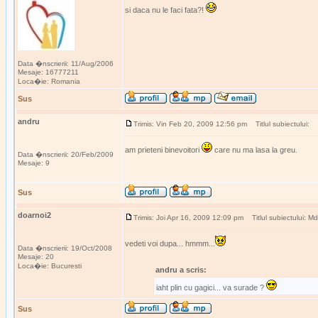
si daca nu le faci fata?!
Data �nscrierii: 11/Aug/2006
Mesaje: 16777211
Loca�ie: Romania
Sus
andru
Trimis: Vin Feb 20, 2009 12:56 pm
Titlul subiectului:
am prieteni binevoitori
care nu ma lasa la greu.
Data �nscrierii: 20/Feb/2009
Mesaje: 9
Sus
doarnoi2
Trimis: Joi Apr 16, 2009 12:09 pm
Titlul subiectului: Mda
vedeti voi dupa... hmmm...
Data �nscrierii: 19/Oct/2008
Mesaje: 20
Loca�ie: Bucuresti
andru a scris:
iaht plin cu gagici... va surade ?
Sus