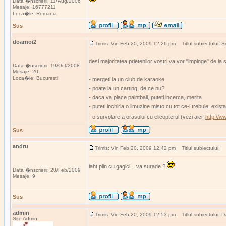
Data �nscrierii: 11/Aug/2006
Mesaje: 16777211
Loca�ie: Romania
Sus
doarnoi2
Trimis: Vin Feb 20, 2009 12:26 pm
Titlul subiectului: Si
desi majoritatea prietenilor vostri va vor "impinge" de l
Data �nscrierii: 19/Oct/2008
Mesaje: 20
Loca�ie: Bucuresti
- mergeti la un club de karaoke
- poate la un carting, de ce nu?
- daca va place paintball, puteti incerca, merita
- puteti inchiria o limuzine misto cu tot ce-i trebuie, exist
- o survolare a orasului cu elicopterul (vezi aici:
http://w
Sus
andru
Trimis: Vin Feb 20, 2009 12:42 pm
Titlul subiectului:
iaht plin cu gagici... va surade ?
Data �nscrierii: 20/Feb/2009
Mesaje: 9
Sus
admin
Trimis: Vin Feb 20, 2009 12:53 pm
Titlul subiectului: Da
Site Admin