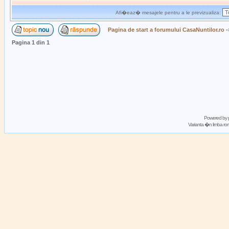
Afi�eaz� mesajele pentru a le previzualiza:
Pagina de start a forumului CasaNuntilor.ro
-
Pagina
1
din
1
Powered by
Varianta �n limba 