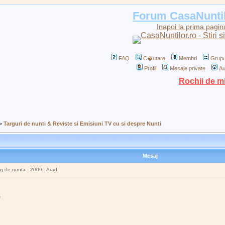
Forum CasaNunti
Inapoi la prima pagin
FAQ
C�utare
Membri
Grupu
Profil
Mesaje private
Au
Rochii de m
>
Targuri de nunti & Reviste si Emisiuni TV cu si despre Nunti
Mesaj
rg de nunta - 2009 - Arad
e