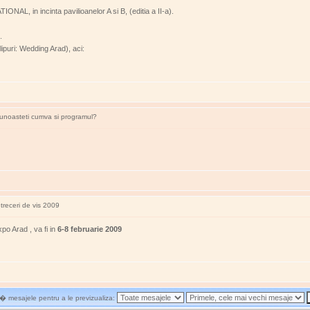
L, in incinta pavilioanelor A si B, (editia a II-a).
.
ipuri: Wedding Arad), aci:
Cunoasteti cumva si programul?
treceri de vis 2009
xpo Arad , va fi in
6-8 februarie 2009
 mesajele pentru a le previzualiza: