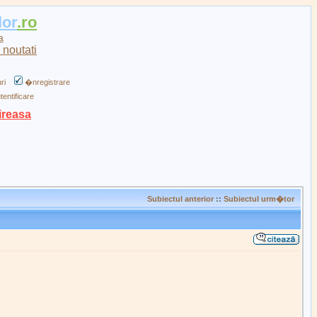
lor
.ro
a
ri
�nregistrare
tentificare
ireasa
Subiectul anterior
::
Subiectul urm�tor