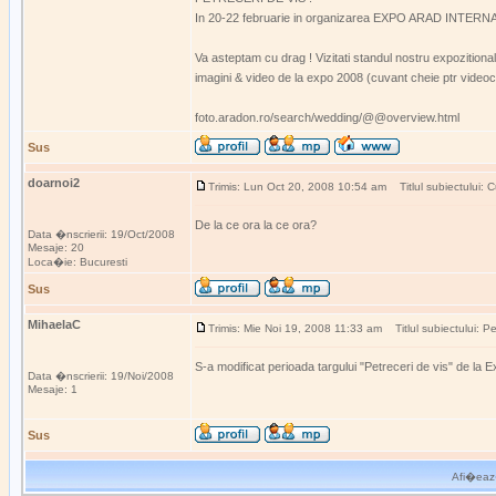
In 20-22 februarie in organizarea EXPO ARAD INTERNATIONA
Va asteptam cu drag ! Vizitati standul nostru expozitional
imagini & video de la expo 2008 (cuvant cheie ptr videocl
foto.aradon.ro/search/wedding/@@overview.html
Sus
doarnoi2
Trimis: Lun Oct 20, 2008 10:54 am
Titlul subiectului: 
De la ce ora la ce ora?
Data �nscrierii: 19/Oct/2008
Mesaje: 20
Loca�ie: Bucuresti
Sus
MihaelaC
Trimis: Mie Noi 19, 2008 11:33 am
Titlul subiectului: Pe
S-a modificat perioada targului "Petreceri de vis" de la E
Data �nscrierii: 19/Noi/2008
Mesaje: 1
Sus
Afi�eaz�