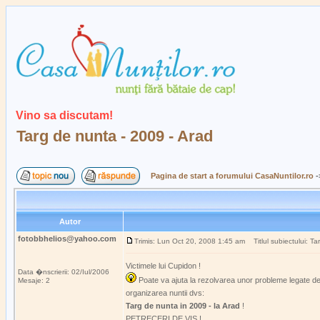
Vino sa discutam!
Targ de nunta - 2009 - Arad
Pagina de start a forumului CasaNuntilor.ro
-
Autor
fotobbhelios@yahoo.com
Trimis: Lun Oct 20, 2008 1:45 am
Titlul subiectului: Ta
Victimele lui Cupidon !
Data �nscrierii: 02/Iul/2006
Poate va ajuta la rezolvarea unor probleme legate d
Mesaje: 2
organizarea nuntii dvs:
Targ de nunta in 2009 - la Arad
!
PETRECERI DE VIS !