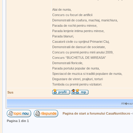
Alai de nunta,
Concurs cu focuri de artificii
Demonstratii de coafura, machiaj, manichiura,
Parada de rochii pentru mirese,
Parada lenjerie intima pentru mirese,
Parada blanuri,
Casatorii civile cu sprijinul Primariei Cluj,
Demonstratii de dansuri de societate,
Concurs cu premii pentru mirii anului 2009,
Concurs “BUCHETUL DE MIREASA”
Demonstratii floricole,
Parada portului popular de nunta,
Spectacol de muzica si traditii populare de nunta,
Degustare de vinnri, prajituri, torturi
Tombola cu premii pentru vizitatori.
Sus
Afi�eaz�
Pagina de start a forumului CasaNuntilor.ro
-
Pagina
1
din
1