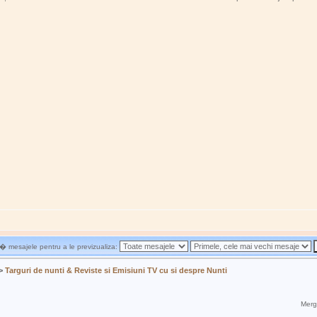
 mesajele pentru a le previzualiza:
>
Targuri de nunti & Reviste si Emisiuni TV cu si despre Nunti
Mergi