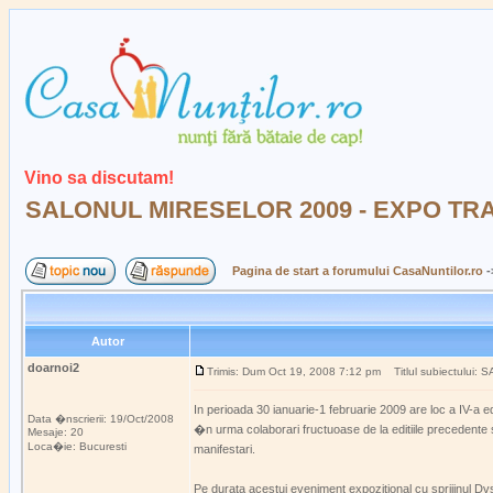
Vino sa discutam!
SALONUL MIRESELOR 2009 - EXPO TRAN
Pagina de start a forumului CasaNuntilor.ro
-
Autor
doarnoi2
Trimis: Dum Oct 19, 2008 7:12 pm
Titlul subiectului
In perioada 30 ianuarie-1 februarie 2009 are loc a IV
Data �nscrierii: 19/Oct/2008
�n urma colaborari fructuoase de la editiile precedente s
Mesaje: 20
Loca�ie: Bucuresti
manifestari.
Pe durata acestui eveniment expozitional cu sprijinul Dvs.