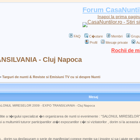
Forum CasaNunti
Inapoi la prima pagin
FAQ
C�utare
Membri
Grupu
Profil
Mesaje private
Au
Rochii de m
SILVANIA - Cluj Napoca
>
Targuri de nunti & Reviste si Emisiuni TV cu si despre Nunti
Mesaj
: SALONUL MIRESELOR 2009 - EXPO TRANSILVANIA - Cluj Napoca
-a editie a t�rgului specializat �n organizarea de nunti si evenimente : “SALONUL MIRESE
i a multumirii tuturor participantilor at�t expozantilor c�t si vizitatorilor , dorim si la acea
, dorim sa desfasuram o serie de manifestari conexe menite sa-i inspire si sa-i ajute pe viitorii