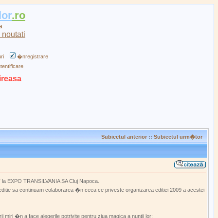
lor
.ro
a
ri
�nregistrare
tentificare
ireasa
Subiectul anterior
::
Subiectul urm�tor
LOR” la EXPO TRANSILVANIA SA Cluj Napoca.
sta editie sa continuam colaborarea �n ceea ce priveste organizarea editiei 2009 a acestei
 miri �n a face alegerile potrivite pentru ziua magica a nuntii lor: