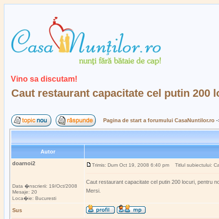
Vino sa discutam!
Caut restaurant capacitate cel putin 200 l
Pagina de start a forumului CasaNuntilor.ro
-
Autor
doarnoi2
Trimis: Dum Oct 19, 2008 6:40 pm
Titlul subiectului: Ca
Caut restaurant capacitate cel putin 200 locuri, pentru 
Data �nscrierii: 19/Oct/2008
Mersi.
Mesaje: 20
Loca�ie: Bucuresti
Sus