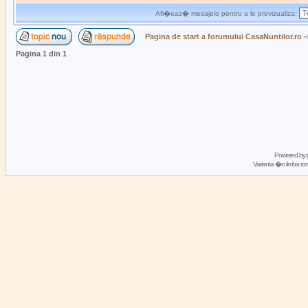
Afi�eaz� mesajele pentru a le previzualiza:
Pagina de start a forumului CasaNuntilor.ro
-
Pagina
1
din
1
Powered by
Varianta �n limba 