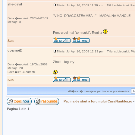
she-devil
Trimis: Joi Apr 16, 2009 11:39 am
Titlul subiectului: Pen
"VINO, DRAGOSTEA MEA..." - MADALINA MANOLE
Data �nscrierii: 20/Feb/2009
Mesaje: 8
Pentru cei mai "tomnatici", Regina
Sus
doarnoi2
Trimis: Joi Apr 16, 2009 12:13 pm
Titlul subiectului: Pi
Zhuki - Iogurty
Data �nscrierii: 19/Oct/2008
Mesaje: 20
Loca�ie: Bucuresti
Sus
Afi�eaz� mesajele pentru a le previzualiza:
Pagina de start a forumului CasaNuntilor.ro
-
Pagina
1
din
1