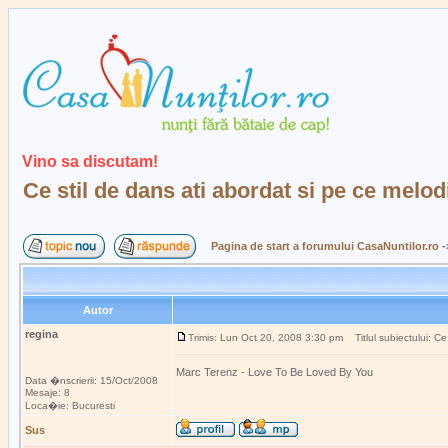
Vino sa discutam!
Ce stil de dans ati abordat si pe ce melod
Pagina de start a forumului CasaNuntilor.ro
-
Autor
regina
Trimis: Lun Oct 20, 2008 3:30 pm
Titlul subiectului: Ce
Marc Terenz - Love To Be Loved By You
Data �nscrierii: 15/Oct/2008
Mesaje: 8
Loca�ie: Bucuresti
Sus