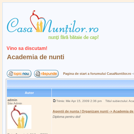
Vino sa discutam!
Academia de nunti
Pagina de start a forumului CasaNuntilor.ro
-
Autor
admin
Trimis: Mie Apr 15, 2009 2:36 pm
Titlul subiectului: Ac
Site Admin
Agentii de nunta / Organizare nunti -> Academia de
Diploma pentru doi!