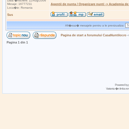
Data �nscrierii: 11/Aug/2006
Mesaje: 16777211
Agentii de nunta / Organizare nunti -> Academia de
Loca�ie: Romania
Sus
Afi�eaz� mesajele pentru a le previzualiza:
Pagina de start a forumului CasaNuntilor.ro
-
Pagina
1
din
1
Powered by
Varianta �n limba 