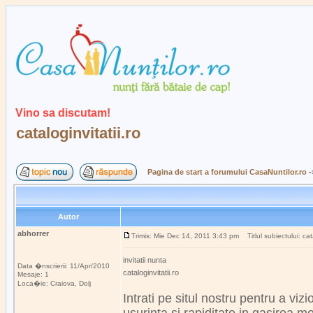
Vino sa discutam!
cataloginvitatii.ro
Pagina de start a forumului CasaNuntilor.ro
-
Autor
abhorrer
Trimis: Mie Dec 14, 2011 3:43 pm
Titlul subiectului: cata
invitatii nunta
Data �nscrierii: 11/Apr/2010
cataloginvitatii.ro
Mesaje: 1
Loca�ie: Craiova, Dolj
Intrati pe situl nostru pentru a viz