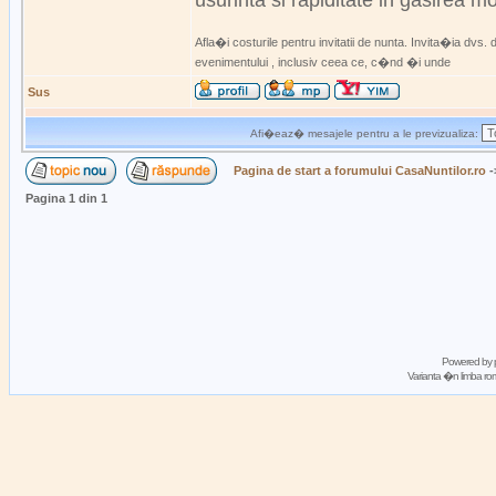
usurinta si rapiditate in gasirea m
Afla�i costurile pentru invitatii de nunta. Invita�ia dvs
evenimentului , inclusiv ceea ce, c�nd �i unde
Sus
Afi�eaz� mesajele pentru a le previzualiza:
Pagina de start a forumului CasaNuntilor.ro
-
Pagina
1
din
1
Powered by
Varianta �n limba 