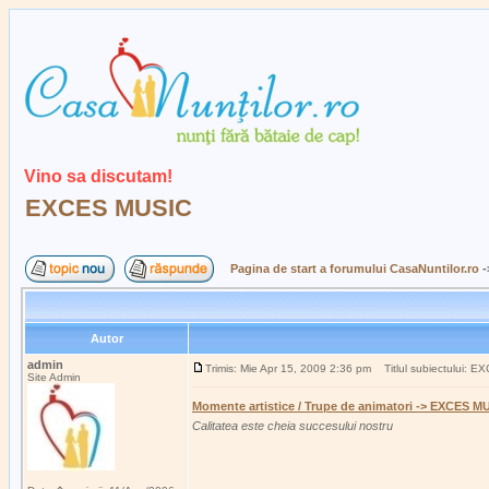
Vino sa discutam!
EXCES MUSIC
Pagina de start a forumului CasaNuntilor.ro
-
Autor
admin
Trimis: Mie Apr 15, 2009 2:36 pm
Titlul subiectului: 
Site Admin
Momente artistice / Trupe de animatori -> EXCES M
Calitatea este cheia succesului nostru