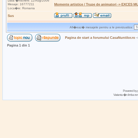
Data �nscrierii: 11/Aug/2006
Mesaje: 16777211
Momente artistice / Trupe de animatori -> EXCES M
Loca�ie: Romania
Sus
Afi�eaz� mesajele pentru a le previzualiza:
Pagina de start a forumului CasaNuntilor.ro
-
Pagina
1
din
1
Powered by
Varianta �n limba 