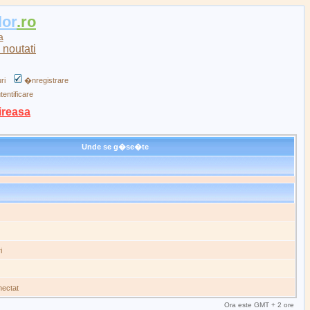
lor
.ro
a
ri
�nregistrare
tentificare
ireasa
Unde se g�se�te
i
nectat
Ora este GMT + 2 ore