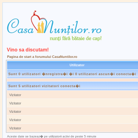
Vino sa discutam!
Pagina de start a forumului CasaNuntilor.ro
Utilizator
Sunt 0 utilizatori �nregistra�i �i 0 utilizatori ascun�i conecta�i
Sunt 5 utilizatori vizitatori conecta�i
Vizitator
Vizitator
Vizitator
Vizitator
Vizitator
Aceste date se bazeaz� pe utilizatorii activi de peste 5 minute