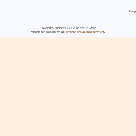
Mergi
Powered by
phpBB
© 2001, 2005 phpBB Group
Varianta �n limba rom�n�:
Romanian phpBB online community