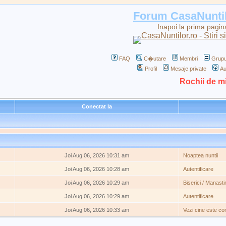
Forum CasaNunti
Inapoi la prima pagin
FAQ
C�utare
Membri
Grupu
Profil
Mesaje private
Au
Rochii de m
Conectat la
Joi Aug 06, 2026 10:31 am
Noaptea nuntii
Joi Aug 06, 2026 10:28 am
Autentificare
Joi Aug 06, 2026 10:29 am
Biserici / Manastir
Joi Aug 06, 2026 10:29 am
Autentificare
Joi Aug 06, 2026 10:33 am
Vezi cine este co