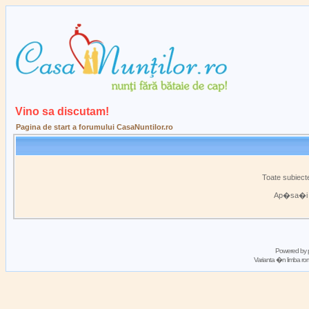
Vino sa discutam!
Pagina de start a forumului CasaNuntilor.ro
Toate subiecte
Ap�sa�
Powered by
Varianta �n limba 