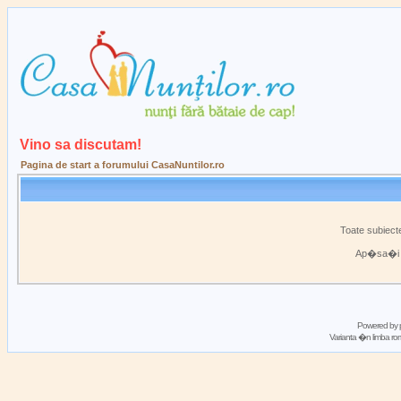
Vino sa discutam!
Pagina de start a forumului CasaNuntilor.ro
Toate subiecte
Ap�sa�
Powered by
Varianta �n limba 